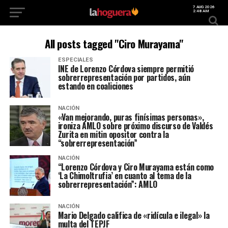
7 AUG 2026
2:48 AM
All posts tagged "Ciro Murayama"
ESPECIALES
INE de Lorenzo Córdova siempre permitió
sobrerrepresentación por partidos, aún
estando en coaliciones
NACIÓN
«Van mejorando, puras finísimas personas»,
ironiza AMLO sobre próximo discurso de Valdés
Zurita en mitin opositor contra la
“sobrerrepresentación”
NACIÓN
“Lorenzo Córdova y Ciro Murayama están como
‘La Chimoltrufia’ en cuanto al tema de la
sobrerrepresentación”: AMLO
NACIÓN
Mario Delgado califica de «ridícula e ilegal» la
multa del TEPJF