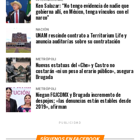
Ken Salazar: “No tengo evidencia de nadie que
gobierna allí, en México, tenga vínculos con el
NOTAS RELACIONADAS:
AMLO
COVID-19
NOTICIAS
narco”
RICARDO SHEFFIELD
SIGUIENTE
NACIÓN
Citigroup anuncia su salida de los negocios de banca de
UNAM rescinde contrato a Territorium Life y
anuncia auditorías sobre su contratación
consumo y empresarial
NO TE PIERDAS
Tras críticas por burlarse del contagio de AMLO, Chumel
METRÓPOLI
Torres borra tuit
Nuevas estatuas del «Che» y Castro no
costarán «ni un peso al erario público», asegura
Brugada
METRÓPOLI
Niegan FGJCDMX y Brugada incremento de
despojos; «las denuncias están estables desde
2019», afirman
PUBLICIDAD
SÍGUENOS EN FACEBOOK