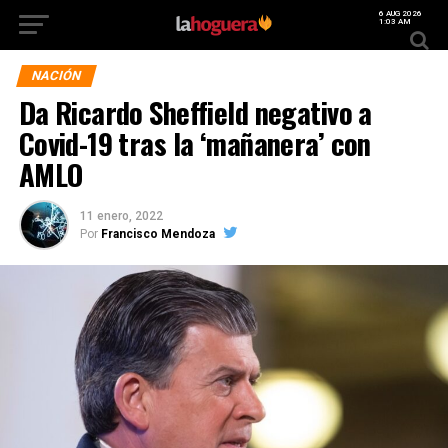
6 AUG 2026
1:03 AM
NACIÓN
Da Ricardo Sheffield negativo a
Covid-19 tras la ‘mañanera’ con
AMLO
11 enero, 2022
Por
Francisco Mendoza