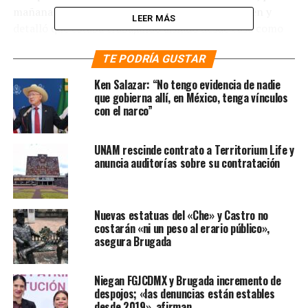
mañana este indicó que se sentía físicamente bien y
LEER MÁS
detalló que estaba trabajando aislado desde casa como
medida de precaución y mitigación de los contagios.
TE PODRÍA GUSTAR
Te puede interesar
:
AMLO da
Ken Salazar: “No tengo evidencia de nadie
que gobierna allí, en México, tenga vínculos
positivo a Covid-19 por
con el narco”
segunda ocasión
UNAM rescinde contrato a Territorium Life y
anuncia auditorías sobre su contratación
Para la siguiente prueba que se hará habrán pasado solo
3 días de haber estado junto al presidente de la
República. No obstante, la misma Profeco que dirige
Nuevas estatuas del «Che» y Castro no
Sheffield Padilla menciona en su página que lo
costarán «ni un peso al erario público»,
recomendable es hacerse la prueba de detección de 5 a 7
asegura Brugada
días después del contacto.
Niegan FGJCDMX y Brugada incremento de
«Si te hacen la prueba demasiado pronto, quizás no
despojos; «las denuncias están estables
detecte la presencia del virus», advierte en el portal
desde 2019», afirman