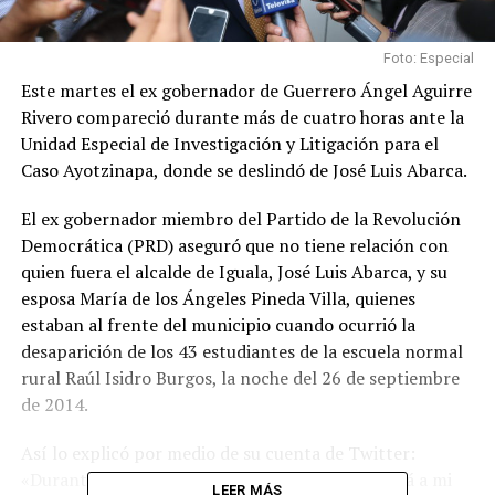
Foto: Especial
Este martes el ex gobernador de Guerrero Ángel Aguirre
Rivero compareció durante más de cuatro horas ante la
Unidad Especial de Investigación y Litigación para el
Caso Ayotzinapa, donde se deslindó de José Luis Abarca.
El ex gobernador miembro del Partido de la Revolución
Democrática (PRD) aseguró que no tiene relación con
quien fuera el alcalde de Iguala, José Luis Abarca, y su
esposa María de los Ángeles Pineda Villa, quienes
estaban al frente del municipio cuando ocurrió la
desaparición de los 43 estudiantes de la escuela normal
rural Raúl Isidro Burgos, la noche del 26 de septiembre
de 2014.
Así lo explicó por medio de su cuenta de Twitter:
«Durante más de 4 horas, aporté todo lo que está a mi
LEER MÁS