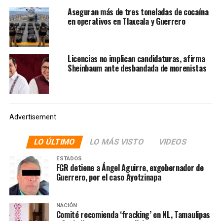
Aseguran más de tres toneladas de cocaína
en operativos en Tlaxcala y Guerrero
— Ángel Aguirre Rivero (@AngelAguirreGro)
October 1,
2019
Fuentes extraoficiales detallan que en el Ministerio
Licencias no implican candidaturas, afirma
Público se le hicieron entre 60 y 70 preguntas a Aguirre
Sheinbaum ante desbandada de morenistas
Rivero, quien señaló que de los 30 detenidos por la
desaparición de los normalistas de Ayotzinapa ninguno
ha sido liberado.
También en
La Hoguera
:
Advertisement
LO ÚLTIMO
LO MÁS VISTO
VIDEOS
ESTADOS
FGR detiene a Ángel Aguirre, exgobernador de
Guerrero, por el caso Ayotzinapa
NACIÓN
Comité recomienda ‘fracking’ en NL, Tamaulipas