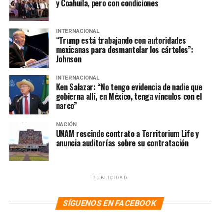
y Coahuila, pero con condiciones
INTERNACIONAL
“Trump está trabajando con autoridades
mexicanas para desmantelar los cárteles”:
Johnson
INTERNACIONAL
Ken Salazar: “No tengo evidencia de nadie que
gobierna allí, en México, tenga vínculos con el
narco”
NACIÓN
UNAM rescinde contrato a Territorium Life y
anuncia auditorías sobre su contratación
PUBLICIDAD
SÍGUENOS EN FACEBOOK
NOTAS RELACIONADAS:
43 DE AYOTZINAPA
43 NORMALISTAS
ÁNGEL AGUIRRE