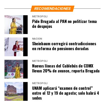
ÁNGEL AGUIRRE SE DESLINDA DEL EX ALCALDE DE IGUALA JOSÉ
LUIS ABARCA
RECOMENDACIONES
AYOTZINAPA
DESLINDA
GUERRERO
IGUALA
METRÓPOLI
SIGUIENTE
Pide Brugada al PAN no politizar tema
Confirma TEPJF validez de elección a gobernador de Baja
de despojos
California por 2 años
NO TE PIERDAS
NACIÓN
Cierra Penal de Topo Chico; conozca su historia y
Sheinbaum corregirá contradicciones
leyendas
en reforma de pensiones doradas
METRÓPOLI
Nuevas líneas del Cablebús de CDMX
llevan 20% de avance, reporta Brugada
METRÓPOLI
UNAM aplicará “examen de control”
entre el 12 y 19 de agosto; solo habrá 4
sedes