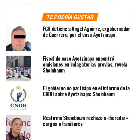
alcance, a efecto de esclarecer los lamentables
acontecimientos de Ayotzinapa. Expliqué las acciones
TE PODRÍA GUSTAR
que realizó mi gobierno cuando tomamos conocimiento
de los hechos», sentenció.
FGR detiene a Ángel Aguirre, exgobernador
de Guerrero, por el caso Ayotzinapa
Durante más de 4 horas,
aporté todo lo que está a
Fiscal de caso Ayotzinapa encontró
mi alcance, a efecto de
omisiones en indagatorias previas, revela
Sheinbaum
esclarecer los lamentables
acontecimientos de
El gobierno no participó en el informe de la
Ayotzinapa. Expliqué las
CNDH sobre Ayotzinapa: Sheinbaum
acciones que realizó mi
gobierno cuando tomamos
Reafirma Sheinbaum rechazo a «heredar»
conocimiento de los
cargos a familiares
hechos.