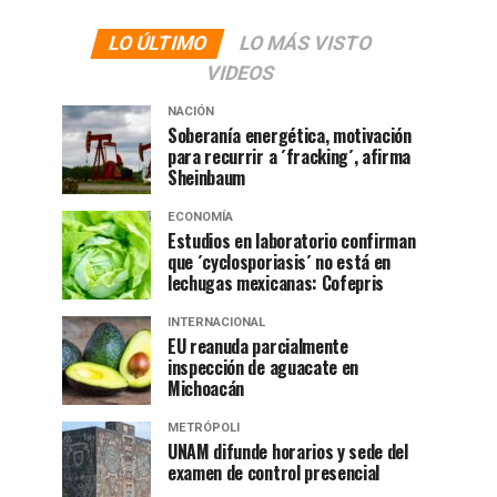
LO ÚLTIMO
LO MÁS VISTO
VIDEOS
NACIÓN
Soberanía energética, motivación
para recurrir a ´fracking´, afirma
Sheinbaum
ECONOMÍA
Estudios en laboratorio confirman
que ´cyclosporiasis´ no está en
lechugas mexicanas: Cofepris
INTERNACIONAL
EU reanuda parcialmente
inspección de aguacate en
Michoacán
METRÓPOLI
UNAM difunde horarios y sede del
examen de control presencial