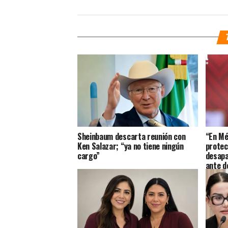
Sheinbaum descarta reunión con
“En Mé
Ken Salazar; “ya no tiene ningún
protecc
cargo”
desapa
ante d