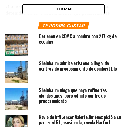
«Como resultado de las entrevistas realizadas a los
LEER MÁS
detenidos, se tuvo conocimiento que posiblemente
fueron contratados con tres semanas de anterioridad al
TE PODRÍA GUSTAR
evento y que recibirían una cantidad de dinero a
cambio», abundó y detalló que fueron organizados en
Detienen en CDMX a hombre con 217 kg de
cuatro células conformadas por siete integrantes cada
cocaína
una concentrados en la ciudad. En total 24 delincuentes
dispuestos a ultimar a García Harfuch.
Sheinbaum admite existencia ilegal de
Mensaje a medios
centros de procesamiento de combustible
https://t.co/8YFG5iVPeQ
Sheinbaum niega que haya refinerías
clandestinas, pero admite centro de
— Fiscalía CDMX (@FiscaliaCDMX)
June 26, 2020
procesamiento
«El día de la fecha (para cometer el delito) fueron
trasladados en una camioneta marca Chevrolet, Tipo
Suburban, color blanco y otra color negro al lugar
Novio de influencer Valeria Jiménez pidió a su
padre, el R1, asesinarla, revela Harfuch
donde realizarían el atentado aproximadamente a las