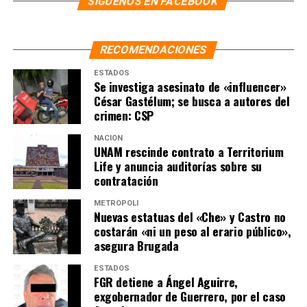
SÍGUENOS EN FACEBOOK
como una persona más de 45 años que fue alcanzada
por las balas.
RECOMENDACIONES
«Hasta el momento se tienen aseguradas diversas armas
de fuego de diferentes calibres, un fusil Barret, granadas
ESTADOS
Se investiga asesinato de «influencer»
de fragmentación, granadas de humo, equipos
César Gastélum; se busca a autores del
telefónicos, equipos de radiocomunicación, chalecos
crimen: CSP
balísticos, 13 vehículos y testigos de los hechos», agregó
Lara López.
NACIÓN
UNAM rescinde contrato a Territorium
Life y anuncia auditorías sobre su
Te puede interesar:
Encuentran
contratación
camioneta relacionada con el
METRÓPOLI
Nuevas estatuas del «Che» y Castro no
atentado a García Harfuc
h
costarán «ni un peso al erario público»,
asegura Brugada
NOTAS RELACIONADAS:
AGRESORES DE GARCÍA HARFUCH
ESTADOS
CONTRATADOS 3 SEMANAS ANTES
FGJ
FGR detiene a Ángel Aguirre,
FISCALÍA GENERAL DE JUSTICIA
OMAR GARCÍA HARFUCH
exgobernador de Guerrero, por el caso