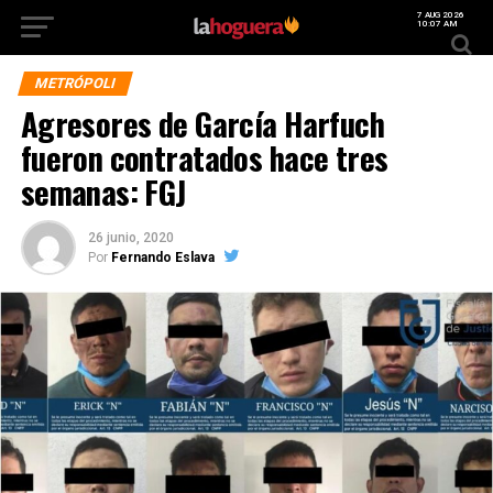
7 AUG 2026
10:07 AM
METRÓPOLI
Agresores de García Harfuch
fueron contratados hace tres
semanas: FGJ
26 junio, 2020
Por
Fernando Eslava