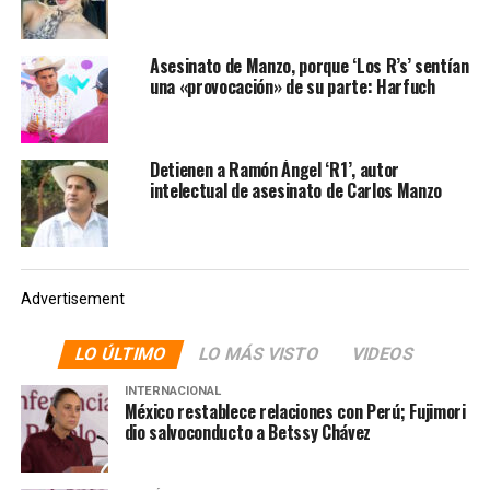
04:00 horas, recibiendo la indicación de que tenían que
verificar si pasaban patrullas de la Secretaría de
Asesinato de Manzo, porque ‘Los R’s’ sentían
Seguridad Ciudadana», añadió Ulises Lara López.
una «provocación» de su parte: Harfuch
Asimismo, indicó que los delincuentes declararon que el
25 de junio, aproximadamente a las 22:00 horas, fueron
trasladados encapuchados a diferentes lugares con la
Detienen a Ramón Ángel ‘R1’, autor
intelectual de asesinato de Carlos Manzo
finalidad de recoger el armamento para luego ser
llevados a diversos puntos de las alcaldías Miguel
Hidalgo y Cuauhtémoc donde esperarían para
interceptar al funcionario.
Advertisement
LO ÚLTIMO
LO MÁS VISTO
VIDEOS
INTERNACIONAL
México restablece relaciones con Perú; Fujimori
dio salvoconducto a Betssy Chávez