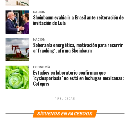
NACIÓN
Sheinbaum evalúa ir a Brasil ante reiteración de
invitación de Lula
NACIÓN
Soberanía energética, motivación para recurrir
a ´fracking´, afirma Sheinbaum
ECONOMÍA
Estudios en laboratorio confirman que
´cyclosporiasis´ no está en lechugas mexicanas:
Cofepris
NOTAS RELACIONADAS:
ENRIQUE GRAUE
ENRIQUE PEÑA NIETO
HOSPITAL
MILITARES
SIGUIENTE
PUBLICIDAD
EU investiga a amigo de ‘El Canelo’ por narcotráfico y
prostitución
SÍGUENOS EN FACEBOOK
NO TE PIERDAS
Marcha la UACM para exigir aclarar asesinato de 3