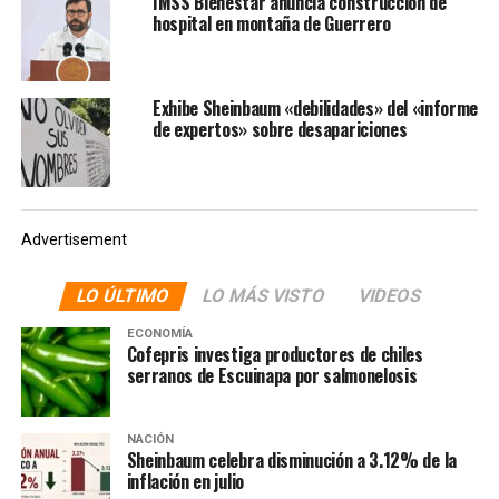
IMSS Bienestar anuncia construcción de
importante que se asuma, se puede colocar por encima
hospital en montaña de Guerrero
de nuestra dignidad».
Estas declaraciones tienen lugar después de que el
Exhibe Sheinbaum «debilidades» del «informe
mandatario mexicano
anunciara su postura de defender
de expertos» sobre desapariciones
la soberanía nacional.
Esto a raíz de la decisión del
presidente estadounidense, Donald Trump, de enviar al
ejército de Estados Unidos a la frontera con México.
Advertisement
LO ÚLTIMO
LO MÁS VISTO
VIDEOS
ECONOMÍA
Cofepris investiga productores de chiles
serranos de Escuinapa por salmonelosis
NACIÓN
Sheinbaum celebra disminución a 3.12% de la
inflación en julio