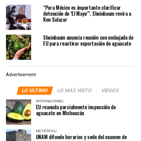
coordinador General de Centros Federales de
“Para México es importante clarificar
Readaptación (CEFERESOS), firmó contratos para la
detención de ‘El Mayo’”, Sheinbaum revira a
construcción de ocho prisiones federales, entre 2013 y
Ken Salazar
2018, período en que posiblemente habría participado
en el desvío de recursos públicos”, dijo entonces.
Sheinbaum anuncia reunión con embajada de
EU para reactivar exportación de aguacate
NOTAS RELACIONADAS:
FGR
MÉXICO
NOTICIAS
SEGURIDAD
SIGUIENTE
Harfuch revela alianza entre CJNG y el Cártel de Sinaloa:
Advertisement
‘El Mencho’ financió a ‘Los Chapitos’,
LO ÚLTIMO
LO MÁS VISTO
VIDEOS
NO TE PIERDAS
Sheinbaum cuestiona si guerra contra el narco fue idea
de Obama o de Calderón
INTERNACIONAL
EU reanuda parcialmente inspección de
aguacate en Michoacán
METRÓPOLI
UNAM difunde horarios y sede del examen de