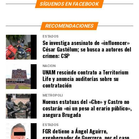
PRI pide destitución de Noroña como presidente del
SÍGUENOS EN FACEBOOK
Senado ante comentarios sobre caso Teuchitlán
NO TE PIERDAS
«Análisis de la FGR sobre Caso Teuchitlán es pobre»:
RECOMENDACIONES
Centro Prodh
ESTADOS
Se investiga asesinato de «influencer»
César Gastélum; se busca a autores del
crimen: CSP
NACIÓN
UNAM rescinde contrato a Territorium
Life y anuncia auditorías sobre su
contratación
METRÓPOLI
Nuevas estatuas del «Che» y Castro no
costarán «ni un peso al erario público»,
asegura Brugada
ESTADOS
FGR detiene a Ángel Aguirre,
exgobernador de Guerrero, por el caso