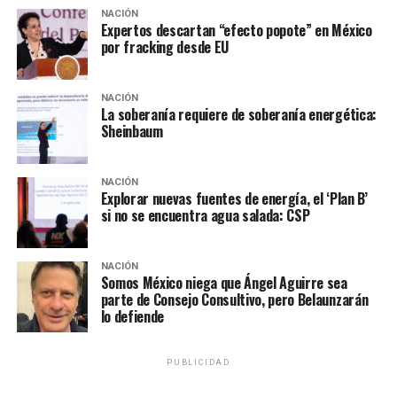
estadounidense”. Agregó que EU “podría ser de gran
NACIÓN
Expertos descartan “efecto popote” en México
ayuda en la gestión de esas centrales con su experiencia
por fracking desde EU
en electricidad y servicios públicos”.
Además, Zelensky agradeció a Trump que siguiera
NACIÓN
impulsado el intercambio de prisioneros de guerra y
La soberanía requiere de soberanía energética:
Sheinbaum
destacó que ya se habían realizado los primeros
intercambios exitosos.
NACIÓN
Finalmente, señaló que ambos presidentes darían
Explorar nuevas fuentes de energía, el ‘Plan B’
si no se encuentra agua salada: CSP
instrucciones a sus asesores y representantes para
implementar o más pronto posible las cuestiones
técnicas encaminadas a la “aplicación y ampliación del
NACIÓN
alto el fuego parcial”.
Somos México niega que Ángel Aguirre sea
parte de Consejo Consultivo, pero Belaunzarán
lo defiende
NOTAS RELACIONADAS:
CONFLICTO RUSIA-UCRANIA
DONALD J. TRUMP
MARCO RUBIO
VLADIMIR PUTIN
VLADIMIR ZELENSKI
PUBLICIDAD
SIGUIENTE