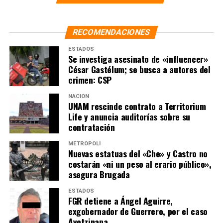
aquella época y de maestros de la FES Aragón que
participaron en su proyecto de titulación, quienes dan
testimonios a su favor.
RECOMENDACIONES
ESTADOS
#BoletínUNAM
La UNAM
Se investiga asesinato de «influencer»
César Gastélum; se busca a autores del
informa >
crimen: CSP
https://t.co/zJxShliF0W
NACIÓN
UNAM rescinde contrato a Territorium
Life y anuncia auditorías sobre su
— UNAM (@UNAM_MX)
contratación
December 31, 2022
METRÓPOLI
Nuevas estatuas del «Che» y Castro no
costarán «ni un peso al erario público»,
asegura Brugada
ESTADOS
NOTAS RELACIONADAS:
DERECHO
FES ARAGON
FGR detiene a Ángel Aguirre,
LA HOGUERA
NOTICIAS
PRINCIPAL
SCJN
TESIS
exgobernador de Guerrero, por el caso
UNAM
Ayotzinapa