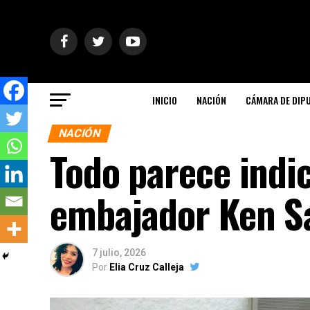
INICIO
NACIÓN
CÁMARA DE DIP
NACIÓN
Todo parece indic
embajador Ken S
7 julio, 2026
Por
Elia Cruz Calleja