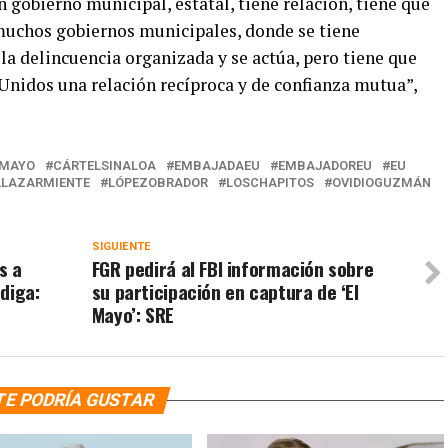
 gobierno municipal, estatal, tiene relación, tiene que
uchos gobiernos municipales, donde se tiene
la delincuencia organizada y se actúa, pero tiene que
 Unidos una relación recíproca y de confianza mutua”,
LMAYO
CÁRTELSINALOA
EMBAJADAEU
EMBAJADOREU
EU
ALAZARMIENTE
LÓPEZOBRADOR
LOSCHAPITOS
OVIDIOGUZMÁN
SIGUIENTE
s a
FGR pedirá al FBI información sobre
diga:
su participación en captura de ‘El
Mayo’: SRE
TE PODRÍA GUSTAR