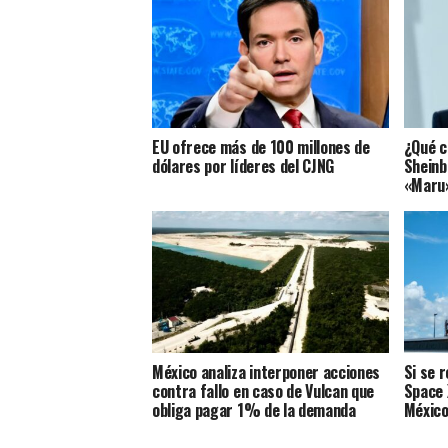
EU ofrece más de 100 millones de
¿Qué c
dólares por líderes del CJNG
Sheinb
«Maru
México analiza interponer acciones
Si se 
contra fallo en caso de Vulcan que
Space 
obliga pagar 1% de la demanda
México