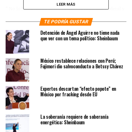
LEER MÁS
“ No lo había hecho antes ya que era Diputado Federal y
no lo consideraba correcto. Y sí, estoy en contra de este
TE PODRÍA GUSTAR
tipo de subsidios generalizados. Vergonzoso es que el
gobierno privatice el gasto público para comprar votos,
Detención de Ángel Aguirre no tiene nada
que atropelle la privacidad de los ciudadanos en
que ver con un tema político: Sheinbaum
instalaciones oficiales (lo cual es un delito), y que desde
lo más alto de un poder ya ostensiblemente dictatorial
se siga agrediendo a opositores sólo por ejercer un
México restablece relaciones con Perú;
derecho! [sic]”, pronunció
.
Fujimori dio salvoconducto a Betssy Chávez
Te puede interesar
:
Gabriel
Expertos descartan “efecto popote” en
Quadri hace fila para pensión
México por fracking desde EU
del Bienestar; Sheinbaum lo
exhibe por antes criticar
La soberanía requiere de soberanía
energética: Sheinbaum
Por la mañana, Claudia Sheinbaum proyectó a nivel