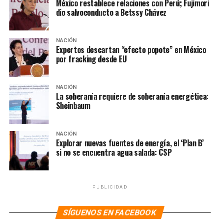
México restablece relaciones con Perú; Fujimori
si fuera una persona consecuente, ya que incluso desde
dio salvoconducto a Betssy Chávez
2023 este sostuvo que las pensiones eran una “bomba de
tiempo” que el expresidente Andrés Manuel López
Obrador (AMLO) dejaría a los siguientes gobiernos
NACIÓN
Expertos descartan “efecto popote” en México
porque carecía de un mecanismo sostenible de
por fracking desde EU
financiamiento.
NACIÓN
NOTAS RELACIONADAS:
CLAUDIA SHEINBAUM
DERECHOS
La soberanía requiere de soberanía energética:
GABRIEL QUADRI
LA HOGUERA
MÉXICO
NOTICIAS
Sheinbaum
PENSIÓN PARA ADULTOS MAYORES
SIGUIENTE
Rodríguez Mondragón propone revocar y repetir
NACIÓN
Explorar nuevas fuentes de energía, el ‘Plan B’
convocatoria de elección judicial e insaculación que
si no se encuentra agua salada: CSP
definió cargos a votarse
NO TE PIERDAS
Ramírez de la O advierte desplome en precio petróleo si
PUBLICIDAD
Trump cumple amenaza de fracking
SÍGUENOS EN FACEBOOK