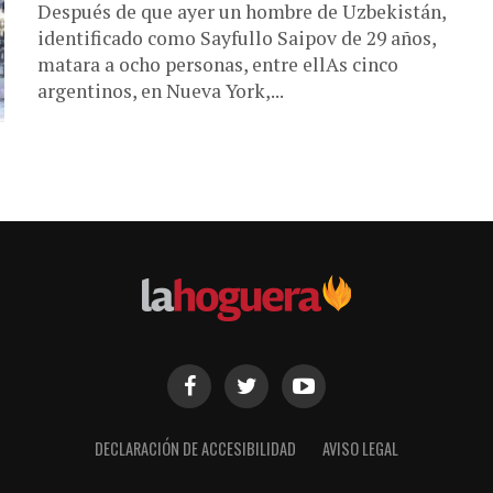
Después de que ayer un hombre de Uzbekistán,
identificado como Sayfullo Saipov de 29 años,
matara a ocho personas, entre ellAs cinco
argentinos, en Nueva York,...
DECLARACIÓN DE ACCESIBILIDAD
AVISO LEGAL