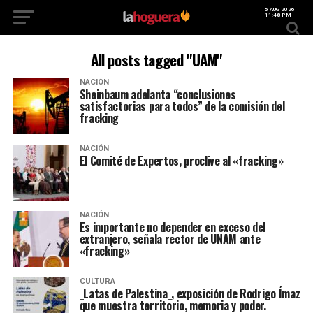
6 AUG 2026
11:48 PM
All posts tagged "UAM"
NACIÓN
Sheinbaum adelanta “conclusiones
satisfactorias para todos” de la comisión del
fracking
NACIÓN
El Comité de Expertos, proclive al «fracking»
NACIÓN
Es importante no depender en exceso del
extranjero, señala rector de UNAM ante
«fracking»
CULTURA
_Latas de Palestina_, exposición de Rodrigo Ímaz
que muestra territorio, memoria y poder.