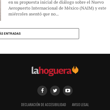
en su propuesta inicial de diálogo sobre el Nuevo
Aeropuerto Internacional de México (NAIM) y este
miércoles asentó que no...
ÁS ENTRADAS
DECLARACIÓN DE ACCESIBILIDAD
AVISO LEGAL