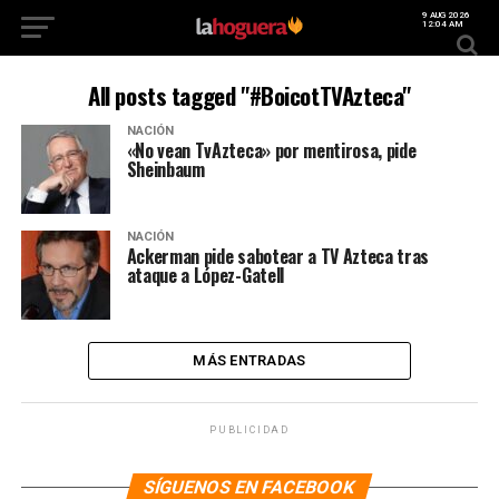
9 AUG 2026
12:04 AM
All posts tagged "#BoicotTVAzteca"
NACIÓN
«No vean TvAzteca» por mentirosa, pide
Sheinbaum
NACIÓN
Ackerman pide sabotear a TV Azteca tras
ataque a López-Gatell
MÁS ENTRADAS
PUBLICIDAD
SÍGUENOS EN FACEBOOK