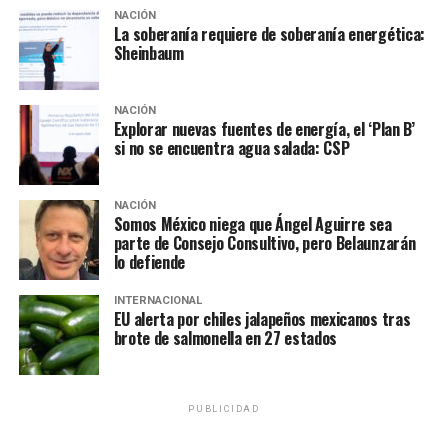
yacimientos, sale con agua y sale con sal, entonces lo
NACIÓN
que hay que hacer es poner productos químicos para
La soberanía requiere de soberanía energética:
Sheinbaum
desalar y deshidratar, para tener las especificaciones
adecuadas de la calidad del crudo”, precisó.
NACIÓN
Rodríguez Padilla señaló que la división internacional de
Explorar nuevas fuentes de energía, el ‘Plan B’
si no se encuentra agua salada: CSP
Pemex tiene contratos donde se específica las
características que debe tener el petróleo, el contenido
de sal y silice y otros metales pasados.
NACIÓN
Somos México niega que Ángel Aguirre sea
“Últimamente han estado quejándose un poco de la
parte de Consejo Consultivo, pero Belaunzarán
lo defiende
cantidad de agua y de sal que trae, en el último mes.
Empezó a finales de diciembre, ya lo estamos
INTERNACIONAL
controlando, el contenido ha bajado muchísimo, ya
EU alerta por chiles jalapeños mexicanos tras
estamos muy cerca de las especificaciones, es
brote de salmonella en 27 estados
coyuntural”, insistió.
PUBLICIDAD
NOTAS RELACIONADAS:
CLAUDIA SHEINBAUM PARDO
EXPLOTACIÓN PETROLERA
GASOLINAS
MAÑANERAS DEL PUEBLO
PEMEX