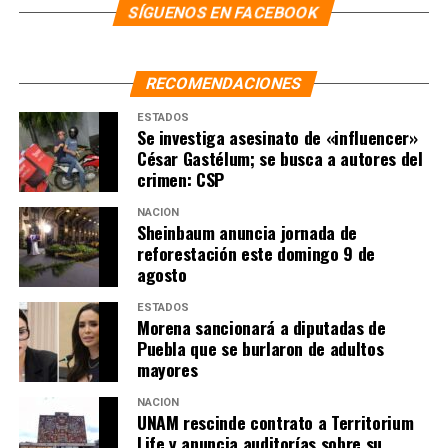
SÍGUENOS EN FACEBOOK
SIGUIENTE
Analizan despidos y disminución de salario en personal
de confianza de Pemex, revela Sheinbaum
RECOMENDACIONES
NO TE PIERDAS
ESTADOS
Sheinbaum envía carta a Trump por imposición de
Se investiga asesinato de «influencer»
aranceles al acero
César Gastélum; se busca a autores del
crimen: CSP
NACIÓN
Sheinbaum anuncia jornada de
reforestación este domingo 9 de
agosto
ESTADOS
Morena sancionará a diputadas de
Puebla que se burlaron de adultos
mayores
NACIÓN
UNAM rescinde contrato a Territorium
Life y anuncia auditorías sobre su