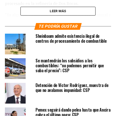
procesado en la refinería de Dos Bocas.
LEER MÁS
“Es algo que es normal, no sólo a Pemex, es coyuntural y
además hay manera de resolverlo. Hay mecanismos,
TE PODRÍA GUSTAR
técnicas, que permite quitarle el agua, salinidad, lo que
suministra la refinería Olmeca, ayer están a punto de
Sheinbaum admite existencia ilegal de
resolverlo en los próximos días. Se dan, no es que ahora
centros de procesamiento de combustible
sea un problema especial y vamos a producir 1.3
millones que se necesitan, está haciendo Pemex todo lo
que tiene que hacer para resolver el problema”, aseguró
Se mantendrán los subsidios a los
al tiempo que dijo que la promesa de Pemex es poner
combustibles: “no podemos permitir que
suba el precio”: CSP
nuevamente en funcionamiento a la nueva refinería este
mismo mes de febrero.
Detención de Víctor Rodríguez, muestra de
Te puede interesar:
Sheinbaum
que no avalamos impunidad: CSP
busca que gasolinas no pasen los 24
pesos por litro
Pemex seguirá dando pelea hasta que Ancira
cubra el último pago: CSP