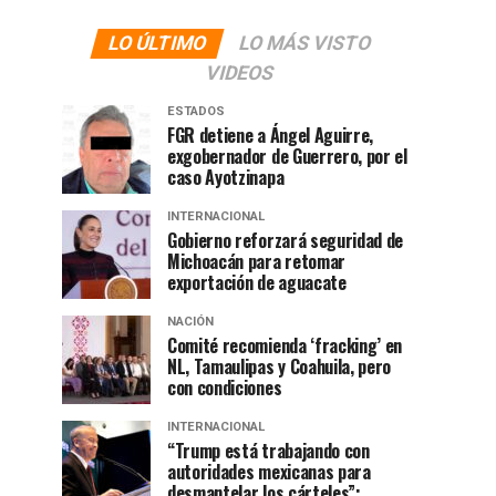
LO ÚLTIMO
LO MÁS VISTO
VIDEOS
ESTADOS
FGR detiene a Ángel Aguirre,
exgobernador de Guerrero, por el
caso Ayotzinapa
INTERNACIONAL
Gobierno reforzará seguridad de
Michoacán para retomar
exportación de aguacate
NACIÓN
Comité recomienda ‘fracking’ en
NL, Tamaulipas y Coahuila, pero
con condiciones
INTERNACIONAL
“Trump está trabajando con
autoridades mexicanas para
desmantelar los cárteles”: