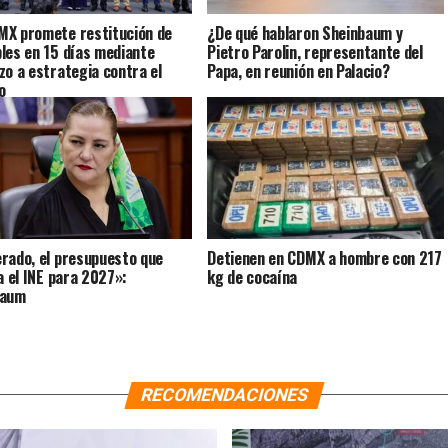
X promete restitución de
¿De qué hablaron Sheinbaum y
les en 15 días mediante
Pietro Parolin, representante del
zo a estrategia contra el
Papa, en reunión en Palacio?
o
rado, el presupuesto que
Detienen en CDMX a hombre con 217
ta el INE para 2027»:
kg de cocaína
baum
RECOMENDACIONES