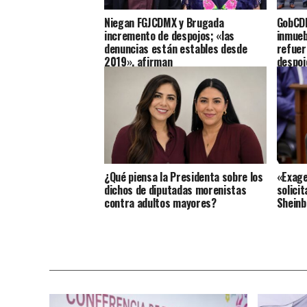
Niegan FGJCDMX y Brugada
GobCDM
incremento de despojos; «las
inmueb
denuncias están estables desde
refuer
2019», afirman
despoj
¿Qué piensa la Presidenta sobre los
«Exage
dichos de diputadas morenistas
solici
contra adultos mayores?
Shein