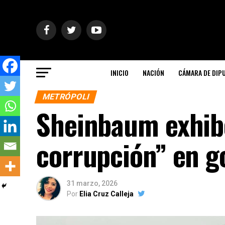
INICIO
NACIÓN
CÁMARA DE DIP
METRÓPOLI
Sheinbaum exhib
corrupción” en g
31 marzo, 2026
Por
Elia Cruz Calleja