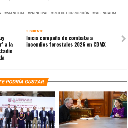
N
MANCERA
PRINCIPAL
RED DE CORRUPCIÓN
SHEINBAUM
SIGUIENTE
uy
Inicia campaña de combate a
r’ a la
incendios forestales 2026 en CDMX
stadio
da
TE PODRÍA GUSTAR