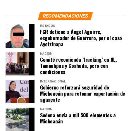
NO TE PIERDAS
Sheinbaum anuncia inversión por 4 mil 200 mdd de
Nubank
RECOMENDACIONES
ESTADOS
FGR detiene a Ángel Aguirre,
exgobernador de Guerrero, por el caso
Ayotzinapa
NACIÓN
Comité recomienda ‘fracking’ en NL,
Tamaulipas y Coahuila, pero con
condiciones
INTERNACIONAL
Gobierno reforzará seguridad de
Michoacán para retomar exportación de
aguacate
NACIÓN
Sedena envía a mil 500 elementos a
Michoacán