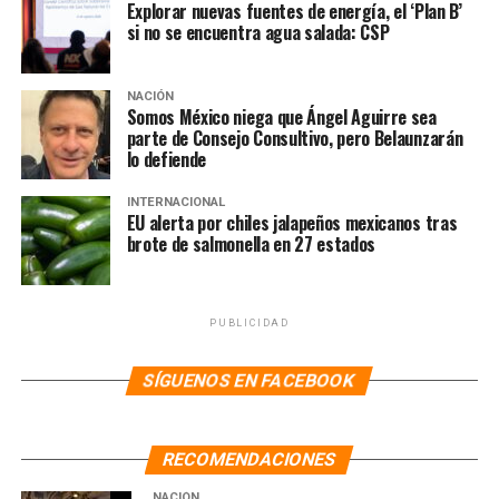
Explorar nuevas fuentes de energía, el ‘Plan B’
y equipamiento como la que hoy tenemos ahora”.
si no se encuentra agua salada: CSP
El mandatario resaltó que hace unos años Morelos era el
primer lugar en violencia, en secuestro, y que hoy el
NACIÓN
Somos México niega que Ángel Aguirre sea
estado está en el 14 lugar en el país.
parte de Consejo Consultivo, pero Belaunzarán
lo defiende
NOTAS RELACIONADAS:
INTERNACIONAL
SIGUIENTE
EU alerta por chiles jalapeños mexicanos tras
Revoca Trife multa a Delfina Gómez
brote de salmonella en 27 estados
NO TE PIERDAS
Propone Graco incluir en TLC tema migratorio
PUBLICIDAD
SÍGUENOS EN FACEBOOK
RECOMENDACIONES
NACIÓN