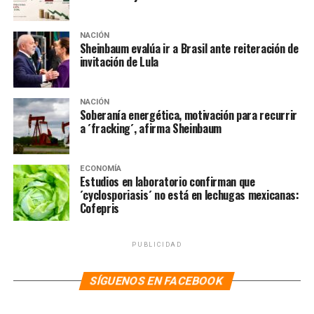
GUARDIA NACIONAL
HARFUCH
MORENISTA
POLICÍA ESTATAL
PRINCIPAL
RUBÉN ROCHA
SHEINBAUM
TRATADO DE EXTRADICÓN MÉXICO-EU
NACIÓN
Sheinbaum evalúa ir a Brasil ante reiteración de
SIGUIENTE
invitación de Lula
Lazzeri Montaño ya recibió el beneplácito de EU; ya está
trabajando: Sheinbaum
NACIÓN
NO TE PIERDAS
Soberanía energética, motivación para recurrir
Sheinbaum confirma que se pospone la reunión con
a ´fracking´, afirma Sheinbaum
«zarina antidrogas» de EU
ECONOMÍA
Estudios en laboratorio confirman que
´cyclosporiasis´ no está en lechugas mexicanas:
Cofepris
PUBLICIDAD
SÍGUENOS EN FACEBOOK