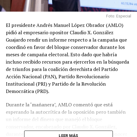
Foto: Especial
El presidente Andrés Manuel López Obrador (AMLO)
pidió al empresario opositor Claudio X. González
Guajardo rendir un informe respecto a la campaña que
coordinó en favor del bloque conservador durante los
meses de campaña electoral. Esto dado que habría
incluso recibido recursos para ejercerlos en la búsqueda
de triunfos para la coalición derechista del Partido
Acción Nacional (PAN), Partido Revolucionario
Institucional (PRI) y Partido de la Revolución
Democrática (PRD).
Durante la ‘mañanera’, AMLO comentó que está
esperando la autocrítica de la oposición pero también
un informe del dinero que manejó el bloque
conservador, encabezado por Claudio X. González,
durante la campaña electoral. Este dijo querer conocer
LEER MÁS