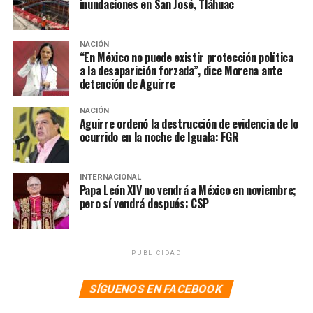
República insinuó que tales ejercicios demoscópicos
inundaciones en San José, Tláhuac
fueron comprados. “Bien cepillada Clara [Brugda].
¿Quién pompó? ¿Quién pompó?”, dijo para cerrar el
NACIÓN
tema.
“En México no puede existir protección política
a la desaparición forzada”, dice Morena ante
detención de Aguirre
NOTAS RELACIONADAS:
AMLO
CLAUDIO X. GONZÁLEZ
LA HOGUERA
MÉXICO
NOTICIAS
NACIÓN
Aguirre ordenó la destrucción de evidencia de lo
SIGUIENTE
ocurrido en la noche de Iguala: FGR
“No pediré a Claudia agilizar el Plan C, ella tiene mucho
criterio y autoridad”: AMLO
INTERNACIONAL
NO TE PIERDAS
Papa León XIV no vendrá a México en noviembre;
“Medios, intelectuales y políticos deben aprender que
pero sí vendrá después: CSP
lección de la elección es que el pueblo manda en una
auténtica democracia”: AMLO
PUBLICIDAD
SÍGUENOS EN FACEBOOK