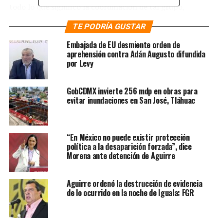
todo lo que significó la coordinación de tal grupo,
cuánto dinero recibieron y quiénes fueron los
TE PODRÍA GUSTAR
personajes que aportaron a su causa.
Embajada de EU desmiente orden de
“[Deseo saber] cómo se usó ese dinero, cuánto fue el
aprehensión contra Adán Augusto difundida
por Levy
dinero de mexicanos, conservadores o traficantes de
influencia que recibieron, cuánto recibieron del
extranjero. Estoy hablando de Claudio X. González, que
GobCDMX invierte 256 mdp en obras para
debe dar un informe, entregar un informe”, indicó el
evitar inundaciones en San José, Tláhuac
mandatario nacional al público y representantes de la
prensa
.
“En México no puede existir protección
Te puede interesar
:
“Medios,
política a la desaparición forzada”, dice
Morena ante detención de Aguirre
intelectuales y políticos deben
aprender que lección de la
Aguirre ordenó la destrucción de evidencia
de lo ocurrido en la noche de Iguala: FGR
elección es que el pueblo