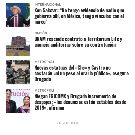
INTERNACIONAL
Ken Salazar: “No tengo evidencia de nadie que
gobierna allí, en México, tenga vínculos con el
La Procuraduría Federal del Consumidor (Profeco), en
narco”
su reporte semanal de ¿Quién es quién en el precio de la
gasolina?, muestra que de un total de 22 marcas de este
NACIÓN
UNAM rescinde contrato a Territorium Life y
combustible, las gasolineras de PEMEX se encuentra
anuncia auditorías sobre su contratación
entre las 10 que manejan los precios más bajos, además,
del 30 de enero al 6 de febrero de este año, la gasolina
más barata de todo el país la vendió una estación con la
METRÓPOLI
Nuevas estatuas del «Che» y Castro no
marca de la petrolera.
costarán «ni un peso al erario público», asegura
Brugada
METRÓPOLI
Para el día 20 de febrero de 2023, la cotización de estos
Niegan FGJCDMX y Brugada incremento de
combustibles en gasolineras PEMEX rondaba los 21
despojos; «las denuncias están estables desde
2019», afirman
pesos para la tipo Magna y 23 pesos la Premium.
PUBLICIDAD