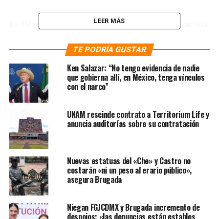
LEER MÁS
En México, cinco de cada 10 gasolineras operan con una
marca distinta a PEMEX, no obstante, “el crecimiento de
marcas diferentes… en la comercialización al menudeo
TE PODRÍA GUSTAR
no significa necesariamente pérdida de la participación
Ken Salazar: “No tengo evidencia de nadie
de Pemex en el mercado mayorista, toda vez que una
que gobierna allí, en México, tenga vínculos
buena parte de las ES (Estaciones de Servicio) con
con el narco”
marcas privadas continúa abasteciéndose de producto
Pemex”, refiere la empresa en su Plan de Negocios 2023-
UNAM rescinde contrato a Territorium Life y
2027.
anuncia auditorías sobre su contratación
Nuevas estatuas del «Che» y Castro no
Y es que, a pesar de haber incrementado su presencia,
costarán «ni un peso al erario público»,
todavía las gasolineras marca Pemex son las estaciones
asegura Brugada
con mayor presencia en todo el territorio nacional. En
junio de 2022, se contabilizaban 6,673 estaciones bajo el
Niegan FGJCDMX y Brugada incremento de
esquema de franquicia Pemex que, si bien es menor al
despojos; «las denuncias están estables