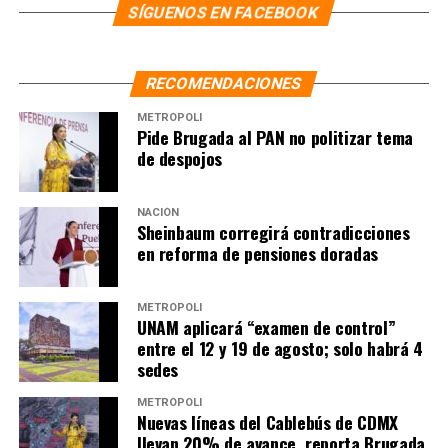
NOTAS RELACIONADAS:
NOTICIAS
PEMEX
SÍGUENOS EN FACEBOOK
SIGUIENTE
“Rehabilitación de la Terminal 2 del AICM costarán 75
RECOMENDACIONES
mdp más; hay fallas en el drenaje”: Sheinbaum
METRÓPOLI
NO TE PIERDAS
Pide Brugada al PAN no politizar tema
Itzul Barrera cobra en Congreso de Jalisco, pero trabaja
de despojos
en eventos de Morena en Chihuahua
NACIÓN
Sheinbaum corregirá contradicciones
en reforma de pensiones doradas
METRÓPOLI
UNAM aplicará “examen de control”
entre el 12 y 19 de agosto; solo habrá 4
sedes
METRÓPOLI
Nuevas líneas del Cablebús de CDMX
llevan 20% de avance, reporta Brugada