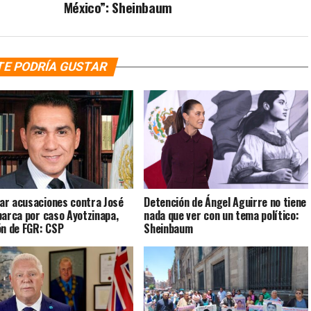
México”: Sheinbaum
TE PODRÍA GUSTAR
r acusaciones contra José
Detención de Ángel Aguirre no tiene
barca por caso Ayotzinapa,
nada que ver con un tema político:
ón de FGR: CSP
Sheinbaum