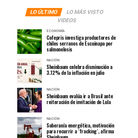
LO ÚLTIMO
LO MÁS VISTO
VIDEOS
ECONOMÍA
Cofepris investiga productores de
chiles serranos de Escuinapa por
salmonelosis
NACIÓN
Sheinbaum celebra disminución a
3.12% de la inflación en julio
NACIÓN
Sheinbaum evalúa ir a Brasil ante
reiteración de invitación de Lula
NACIÓN
Soberanía energética, motivación
para recurrir a ´fracking´, afirma
Sheinbaum