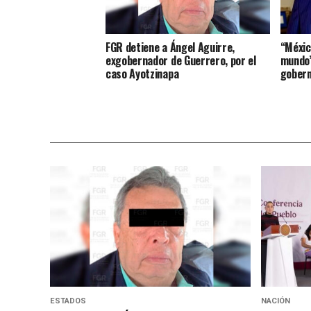
FGR detiene a Ángel Aguirre,
“Méxic
exgobernador de Guerrero, por el
mundo”
caso Ayotzinapa
gobern
ESTADOS
NACIÓN