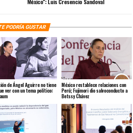
México”: Luis Cresencio Sandoval
TE PODRÍA GUSTAR
ión de Ángel Aguirre no tiene
México restablece relaciones con
ue ver con un tema político:
Perú; Fujimori dio salvoconducto a
baum
Betssy Chávez