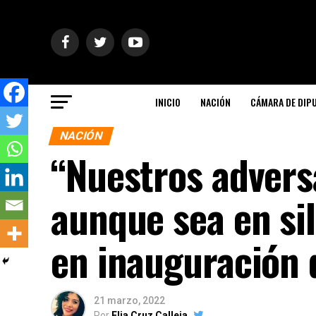
INICIO
NACIÓN
CÁMARA DE DIP
NACIÓN
“Nuestros adversa
aunque sea en si
en inauguración 
21 marzo, 2022
Por
Elia Cruz Calleja