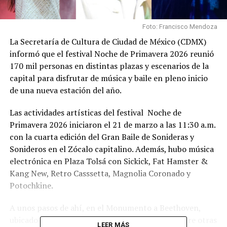
Foto: Francisco Mendoza
La Secretaría de Cultura de Ciudad de México (CDMX)
informó que el festival Noche de Primavera 2026 reunió
170 mil personas en distintas plazas y escenarios de la
capital para disfrutar de música y baile en pleno inicio
de una nueva estación del año.
Las actividades artísticas del festival Noche de
Primavera 2026 iniciaron el 21 de marzo a las 11:30 a.m.
con la cuarta edición del Gran Baile de Sonideras y
Sonideros en el Zócalo capitalino. Además, hubo música
electrónica en Plaza Tolsá con Sickick, Fat Hamster &
Kang New, Retro Casssetta, Magnolia Coronado y
Potochkine.
A unos pasos de ahí, en el Monumento a Beethoven,
ubicado en la Alameda Central, se presentó –entre otras
LEER MÁS