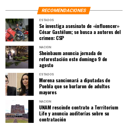
RECOMENDACIONES
El festival tuvo su cierre en este escenario con el
concierto de la banda de rock mexicoestadounidense Los
ESTADOS
Lobos, que pusieron a bailar a los presentes con sus más
Se investiga asesinato de «influencer»
César Gastélum; se busca a autores del
de 50 años de trayectoria, desde que saltaron al
crimen: CSP
escenario aproximadamente a las 11:10 p.m.
NACIÓN
Sheinbaum anuncia jornada de
NOTAS RELACIONADAS:
BELLA LITSA
CDMX
reforestación este domingo 9 de
CECILIA TOUSSAINT
CULTURA
LA HOGUERA
agosto
MEME DEL REAL
MÉXICO
NOTICIAS
SIGUIENTE
ESTADOS
CDMX recibirá el XIV Foro Urbano Mundial en 2028
Morena sancionará a diputadas de
Puebla que se burlaron de adultos
NO TE PIERDAS
mayores
¿Qué servicios brindará la ‘Utopía Mixiuhca’?
NACIÓN
UNAM rescinde contrato a Territorium
Life y anuncia auditorías sobre su
contratación