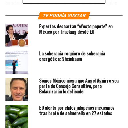
bandas o solistas– la estadounidense Bella Litsa, quien
actuó por primera ocasión en suelo mexicano. Con
TE PODRÍA GUSTAR
temas como ‘Never Ending Movie’ y ‘The Fall’ –
pertenecientes a su disco ‘Drasticism’– encantó a sus
Expertos descartan “efecto popote” en
fans que se dieron cita al costado del Palacio de Bellas
México por fracking desde EU
Artes, pero también a otros que la conocieron en ese
momento
.
La soberanía requiere de soberanía
Te puede interesar
:
Inaugura
energética: Sheinbaum
Brugada primera ‘Utopía’ en la
Magdalena Mixhiuca
Somos México niega que Ángel Aguirre sea
parte de Consejo Consultivo, pero
Belaunzarán lo defiende
El respaldo en este paso de su carrera artística fue
agradecido por la artista al terminar su presentación,
dado que se acercó a cada persona que le pedía una
EU alerta por chiles jalapeños mexicanos
tras brote de salmonella en 27 estados
fotografía, un autógrafo o hasta un abrazo
.
Mientras tanto, en el quiosco de la Alameda se