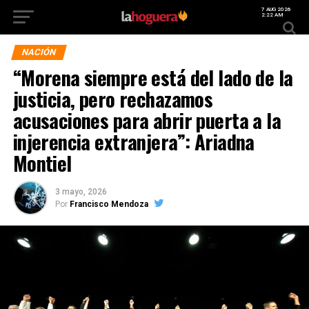
7 AUG 2026
2:22 AM
NACIÓN
“Morena siempre está del lado de la
justicia, pero rechazamos
acusaciones para abrir puerta a la
injerencia extranjera”: Ariadna
Montiel
3 mayo, 2026
Por
Francisco Mendoza