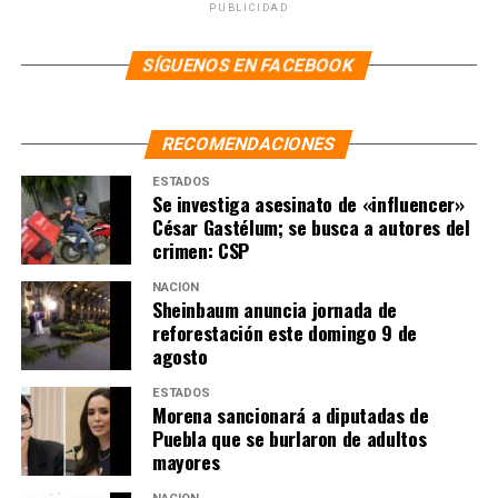
NO TE PIERDAS
PUBLICIDAD
“No toleraré la corrupción en gobiernos morenistas;
candidatos serán impecables”: Montiel
SÍGUENOS EN FACEBOOK
RECOMENDACIONES
ESTADOS
Se investiga asesinato de «influencer»
César Gastélum; se busca a autores del
crimen: CSP
NACIÓN
Sheinbaum anuncia jornada de
reforestación este domingo 9 de
agosto
ESTADOS
Morena sancionará a diputadas de
Puebla que se burlaron de adultos
mayores