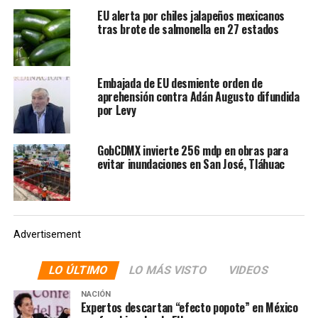
Morena: promete organización
EU alerta por chiles jalapeños mexicanos
tras brote de salmonella en 27 estados
territorial y defensa de la
soberanía con Sheinbaum
Embajada de EU desmiente orden de
aprehensión contra Adán Augusto difundida
Otro que se posicionó sobre el entorno internacional
por Levy
que envuelve al partido fue Mario Delgado Carrillo,
secretario de Educación y expresidente partidista. Al
GobCDMX invierte 256 mdp en obras para
respecto, señaló que le parecía que Morena llegará a
evitar inundaciones en San José, Tláhuac
2027 con todas las posibilidades de arrasar en las urnas;
cuestionado sobre si las acusaciones sobre Rubén Rocha
Moya no afectan tales posibilidades de triunfo, este
contestó negativamente.
Advertisement
«No, porque hay una actuación extraña –por lo menos–
LO ÚLTIMO
LO MÁS VISTO
VIDEOS
de las autoridades de Estados Unidos. Hay una actitud
muy buena del gobernador diciendo ‘Aquí estoy,
NACIÓN
Expertos descartan “efecto popote” en México
investíguenme’, contrario a la derecha que siempre