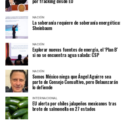
por fracking desde EU
trata de protegerse”, externó el exdirigente partidista.
El pasado sábado, el Congreso de Sinaloa aprobó la
NACIÓN
licencia solicitada por Rocha Moya para separarse del
La soberanía requiere de soberanía energética:
Sheinbaum
cargo mientras la Fiscalía General de la República (FGR)
lleva a cabo las investigaciones de las acusaciones en su
contra desde Estados Unidos. No obstante, previamente,
NACIÓN
Raúl Jiménez Vázquez, titular de la Fiscalía Especializada
Explorar nuevas fuentes de energía, el ‘Plan B’
si no se encuentra agua salada: CSP
de Control Competencial, apuntó que en primera
instancia no existían pruebas anexas al pedimento de
detención provisional solicitada por la Fiscalía Federal
NACIÓN
del Distrito Sur de Nueva York.
Somos México niega que Ángel Aguirre sea
parte de Consejo Consultivo, pero Belaunzarán
lo defiende
NOTAS RELACIONADAS:
ARIADNA MONTIEL
LA HOGUERA
MÉXICO
NOTICIAS
PRINCIPAL
INTERNACIONAL
EU alerta por chiles jalapeños mexicanos tras
SIGUIENTE
brote de salmonella en 27 estados
Morena debe cuidar cómo procesará diferencias
internas: Durazo