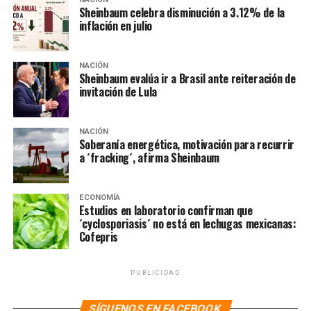
respuestas.
Sheinbaum celebra disminución a 3.12% de la
inflación en julio
NOTAS RELACIONADAS:
LA HOGUERA
NOTICIAS
PRI
NACIÓN
SIGUIENTE
Sheinbaum evalúa ir a Brasil ante reiteración de
Morena ve trasfondo político en acusaciones contra
invitación de Lula
Rocha; “si hay pruebas, deberá responder”
NO TE PIERDAS
NACIÓN
EU presiona a México actuar con rapidez en la frontera
Soberanía energética, motivación para recurrir
a ´fracking´, afirma Sheinbaum
ECONOMÍA
Estudios en laboratorio confirman que
´cyclosporiasis´ no está en lechugas mexicanas:
Cofepris
PUBLICIDAD
SÍGUENOS EN FACEBOOK