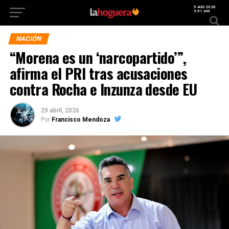
9 AUG 2026
3:51 AM
NACIÓN
“Morena es un ‘narcopartido’”,
afirma el PRI tras acusaciones
contra Rocha e Inzunza desde EU
29 abril, 2026
Por
Francisco Mendoza