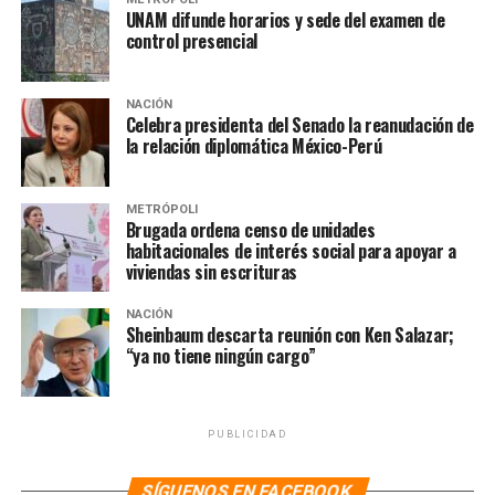
40 camionetas, 53 motocicletas, 19 grúas, dos drones,
UNAM difunde horarios y sede del examen de
ocho ambulancias, cuatro motoambulancia y dos
control presencial
helicópteros del Agrupamiento Cóndores.
A la par, indicó que habrá efectivos de la Policía
NACIÓN
Celebra presidenta del Senado la reanudación de
Turística que implementarán un dispositivo especial
la relación diplomática México-Perú
para brindar apoyo al turismo nacional e internacional
que se dé cita en el recinto. Estos estarán apoyando a los
asistentes con traducciones en inglés, chino, italiano,
METRÓPOLI
Brugada ordena censo de unidades
así como, del náhuatl, totonaco, zapoteco y mixteco
.
habitacionales de interés social para apoyar a
viviendas sin escrituras
Te puede interesar
:
Va Brugada
NACIÓN
por fin de la pandemia de VIH
Sheinbaum descarta reunión con Ken Salazar;
“ya no tiene ningún cargo”
en CDMX para 2030
Junto a ello, comentó que habrá una comunicación
PUBLICIDAD
permanente entre el C2 y el C5 para dar seguimiento al
desplazamiento de los peregrinos, así como para
SÍGUENOS EN FACEBOOK