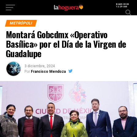
8 AUG 2026
12:29 AM
METRÓPOLI
Montará Gobcdmx «Operativo
Basílica» por el Día de la Virgen de
Guadalupe
3 diciembre, 2024
Por
Francisco Mendoza