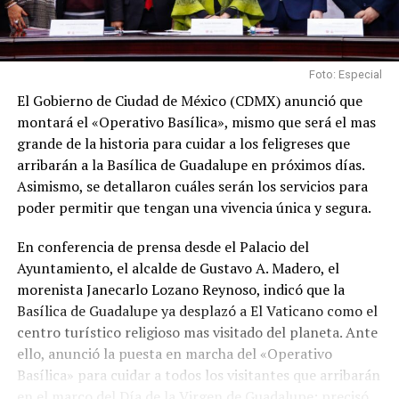
Foto: Especial
El Gobierno de Ciudad de México (CDMX) anunció que
montará el «Operativo Basílica», mismo que será el mas
grande de la historia para cuidar a los feligreses que
arribarán a la Basílica de Guadalupe en próximos días.
Asimismo, se detallaron cuáles serán los servicios para
poder permitir que tengan una vivencia única y segura.
En conferencia de prensa desde el Palacio del
Ayuntamiento, el alcalde de Gustavo A. Madero, el
morenista Janecarlo Lozano Reynoso, indicó que la
Basílica de Guadalupe ya desplazó a El Vaticano como el
centro turístico religioso mas visitado del planeta. Ante
ello, anunció la puesta en marcha del «Operativo
Basílica» para cuidar a todos los visitantes que arribarán
en el marco del Día de la Virgen de Guadalupe; precisó