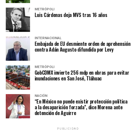
Bravo.
METRÓPOLI
Luis Cárdenas deja MVS tras 16 años
De acuerdo con la cancillería, las reuniones de las
delegaciones nacionales de México y Estados Unidos en
materia de migración continuarán realizándose. Según
mencionó, el próximo diálogo de alto nivel tendrá lugar
INTERNACIONAL
Embajada de EU desmiente orden de aprehensión
en febrero próximo, aunque no se especificó el día ni el
contra Adán Augusto difundida por Levy
lugar.
METRÓPOLI
NOTAS RELACIONADAS:
BERNARDO ARÉVALO
GobCDMX invierte 256 mdp en obras para evitar
CENTROAMÉRICA
ESTADOS UNIDOS
LA HOGUERA
inundaciones en San José, Tláhuac
MÉXICO
MIGRACIÓN
NORTEAMÉRICA
NOTICIAS
PRINCIPAL
SIGUIENTE
NACIÓN
Pide AMLO a Azucena Uresti aclarar circunstancias de
“En México no puede existir protección política
a la desaparición forzada”, dice Morena ante
su salida de ‘Milenio’ tras insinuar censura
detención de Aguirre
NO TE PIERDAS
“AMLO quedará en nuestros corazones como el
presidente del pueblo y de la transformación moderna
PUBLICIDAD