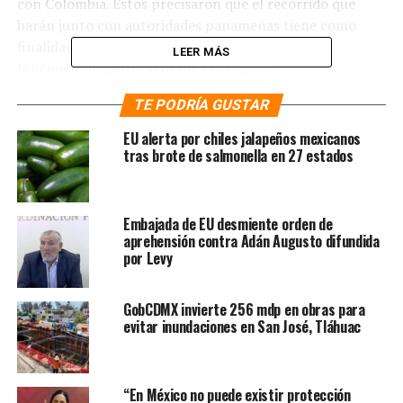
con Colombia. Estos precisaron que el recorrido que
harán junto con autoridades panameñas tiene como
finalidad entender cómo se está produciendo el
LEER MÁS
fenómeno migratorio desde esa región.
TE PODRÍA GUSTAR
En segundo lugar, ambas naciones norteamericanas
anunciaron que buscarán reunirse con el Gobierno de
EU alerta por chiles jalapeños mexicanos
Guatemala para explorar las mejores formas de
tras brote de salmonella en 27 estados
fortalecer la cooperación. Cabe señalar que actualmente
el gobierno mexicano se ha mostrado cercano con
Bernardo Arévalo; en tanto, el estadounidense ha
Embajada de EU desmiente orden de
mostrado distanciamiento con Alejandro Giammattei,
aprehensión contra Adán Augusto difundida
por Levy
antecesor del actual mandatario, a quien señala por
supuesta corrupción
.
GobCDMX invierte 256 mdp en obras para
Te puede interesar
:
Fijan
evitar inundaciones en San José, Tláhuac
audiencia para el 22 febrero en
demanda de México contra
“En México no puede existir protección