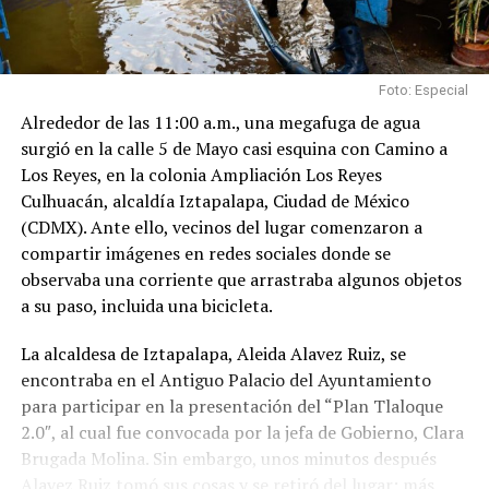
Foto: Especial
Alrededor de las 11:00 a.m., una megafuga de agua
surgió en la calle 5 de Mayo casi esquina con Camino a
Los Reyes, en la colonia Ampliación Los Reyes
Culhuacán, alcaldía Iztapalapa, Ciudad de México
(CDMX). Ante ello, vecinos del lugar comenzaron a
compartir imágenes en redes sociales donde se
observaba una corriente que arrastraba algunos objetos
a su paso, incluida una bicicleta.
La alcaldesa de Iztapalapa, Aleida Alavez Ruiz, se
encontraba en el Antiguo Palacio del Ayuntamiento
para participar en la presentación del “Plan Tlaloque
2.0″, al cual fue convocada por la jefa de Gobierno, Clara
Brugada Molina. Sin embargo, unos minutos después
Alavez Ruiz tomó sus cosas y se retiró del lugar; más