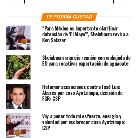
«No pensar que por ser mujer y estar ahí se arregló el
problema. Es simbólico, pero tiene que haber cambios».
TE PODRÍA GUSTAR
Por ello dijo que se tiene que cumplir el papel para el
cual fueron electas con responsabilidad para que no
“Para México es importante clarificar
solamente se vea como un espacio ganado por paridad
detención de ‘El Mayo’”, Sheinbaum revira a
Ken Salazar
de género.
Te puede interesar
:
AMLO
Sheinbaum anuncia reunión con embajada de
EU para reactivar exportación de aguacate
entregará banda presidencial a
primera mujer presidenta:
Retomar acusaciones contra José Luis
Sheinbaum
Abarca por caso Ayotzinapa, decisión de
FGR: CSP
Ante los gritos de presidenta de algunos diputados,
funcionarios y miembros de organizaciones civiles que
Voy a poner todo mi esfuerzo, energía y
asistieron al Diálogo Mujeres de América en el que
voluntad por esclarecer caso Ayotzinapa:
CSP
además participó la vicepresidenta de Colombia Francia
Márquez, y la vicepresidenta segunda de España,