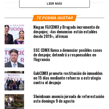
sobrevivientes estaban mejorando y que posteriormente
LEER MÁS
la Secretaría de Marina precisaría el dato.
TE PODRÍA GUSTAR
La mandataria nacional externó además que los heridos
y personas involucradas en el suceso estaban siendo
Niegan FGJCDMX y Brugada incremento de
atendidas por la Semar y la Secretaría de Relaciones
despojos; «las denuncias están estables
desde 2019», afirman
Exteriores (SRE). En tanto, indicó que también había
coordinación para ello con autoridades neoyorquinas y
el gobierno estadounidense, así como con la embajada
SSC CDMX llama a denunciar posibles casos
mexicana, presidida por Esteban Moctezuma Barragán.
de despojo; detendrá a responsables en
flagrancia
«Lamentamos que se use políticamente porque fue un
accidente. Hay dos personas fallecidas. Hay que esperar
GobCDMX promete restitución de inmuebles
un poco más», comentó. A la par, señaló que hasta que
en 15 días mediante refuerzo a estrategia
no se haga una investigación no se puede dar certeza del
contra el despojo
motivo del incidente mortal; sin embargo, reiteró que
habría sido un accidente.
Sheinbaum anuncia jornada de reforestación
este domingo 9 de agosto
Cabe destacar que el alcalde de Nueva York, Eric Adams,