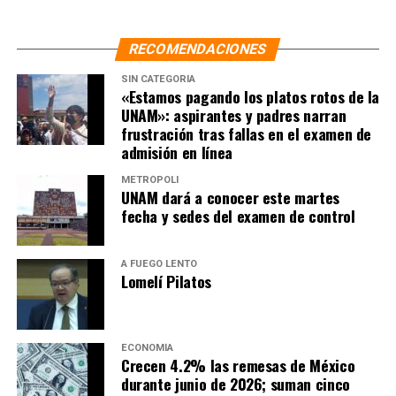
connotaciones políticas y deben deslindarse
responsabilidades.
RECOMENDACIONES
En tanto, la senadora Lilly Téllez expresó que quien
SIN CATEGORÍA
había usado políticamente el buque había sido Claudia
«Estamos pagando los platos rotos de la
Sheinbaum para hacer propaganda de la «deforma
UNAM»: aspirantes y padres narran
judicial» y Lenia Batres. En tanto, le señaló como la
frustración tras fallas en el examen de
culpable de las muertes de dos personas y las lesiones a
admisión en línea
otra veintena, así como de la «vergüenza internacional»
METRÓPOLI
por su ambición de devorar al poder judicial.
UNAM dará a conocer este martes
fecha y sedes del examen de control
NOTAS RELACIONADAS:
CLAUDIA SHEINBAUM
LA HOGUERA
NOTICIAS
PRINCIPAL
A FUEGO LENTO
Lomelí Pilatos
SIGUIENTE
Rosa Icela entrega a León XIV invitación a visitar México
NO TE PIERDAS
Semar reporta 2 muertos y 20 heridos por choque del
ECONOMÍA
Crecen 4.2% las remesas de México
Buque Cuauhtémoc en Nueva York
durante junio de 2026; suman cinco