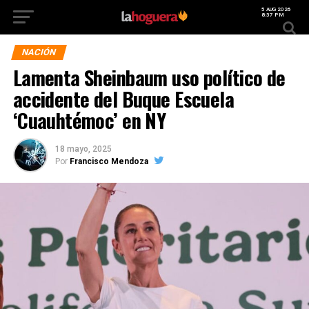
5 AUG 2026
8:37 PM
NACIÓN
Lamenta Sheinbaum uso político de
accidente del Buque Escuela
‘Cuauhtémoc’ en NY
18 mayo, 2025
Por
Francisco Mendoza