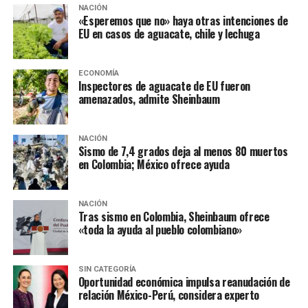
NACIÓN
JOSE ANTONIO MEADE
«Esperemos que no» haya otras intenciones de
EU en casos de aguacate, chile y lechuga
SIGUIENTE
Sector campesino se suma a «cargada» en favor de
Meade
ECONOMÍA
Inspectores de aguacate de EU fueron
NO TE PIERDAS
Políticos en Twitter apoyan a Meade rumbo a elecciones
amenazados, admite Sheinbaum
NACIÓN
Sismo de 7,4 grados deja al menos 80 muertos
en Colombia; México ofrece ayuda
NACIÓN
Tras sismo en Colombia, Sheinbaum ofrece
«toda la ayuda al pueblo colombiano»
SIN CATEGORÍA
Oportunidad económica impulsa reanudación de
relación México-Perú, considera experto