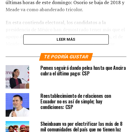
últimas horas de este domingo: Osorio se baja de 2018 y
Meade va como abanderado tricolor.
En esta contienda electoral, los candidatos a la
presidencia de México han demostrado tener más que el
apoyo de sus simpatizantes, pues en ambos casos, el de
LEER MÁS
Meade y AMLO, sus esposas han manifestado llegar
hasta el final a lado de sus parejas hasta el próximo 1 de
TE PODRÍA GUSTAR
julio de 2018.
Pemex seguirá dando pelea hasta que Ancira
Beatriz Gutiérrez, esposa de Andres Manuel López
cubra el último pago: CSP
Obrador
Ayer, en medio de las especulaciones sobre Meade, el
Reestablecimiento de relaciones con
dirigente nacional de Morena, López Obrador, lanzaba el
Ecuador no es así de simple; hay
segundo adelanto de su documental autobiográfico
Esto
condiciones: CSP
Soy.
Sheinbaum va por electrificar las más de 8
En él, aparece su esposa cantando el tema «El necio»,
mil comunidades del país que no tienen luz
original de Silvio Rodríguez.