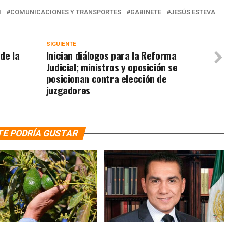
M
COMUNICACIONES Y TRANSPORTES
GABINETE
JESÚS ESTEVA
SIGUIENTE
de la
Inician diálogos para la Reforma
Judicial; ministros y oposición se
posicionan contra elección de
juzgadores
TE PODRÍA GUSTAR