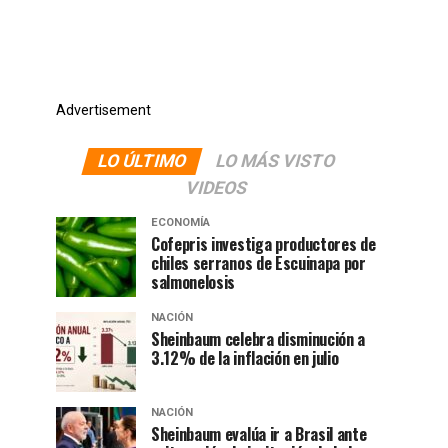
Advertisement
LO ÚLTIMO
LO MÁS VISTO
VIDEOS
ECONOMÍA
Cofepris investiga productores de
chiles serranos de Escuinapa por
salmonelosis
NACIÓN
Sheinbaum celebra disminución a
3.12% de la inflación en julio
NACIÓN
Sheinbaum evalúa ir a Brasil ante