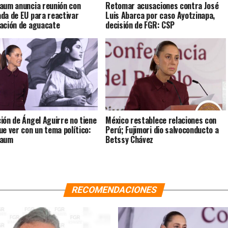
aum anuncia reunión con
Retomar acusaciones contra José
da de EU para reactivar
Luis Abarca por caso Ayotzinapa,
ación de aguacate
decisión de FGR: CSP
ión de Ángel Aguirre no tiene
México restablece relaciones con
ue ver con un tema político:
Perú; Fujimori dio salvoconducto a
baum
Betssy Chávez
RECOMENDACIONES