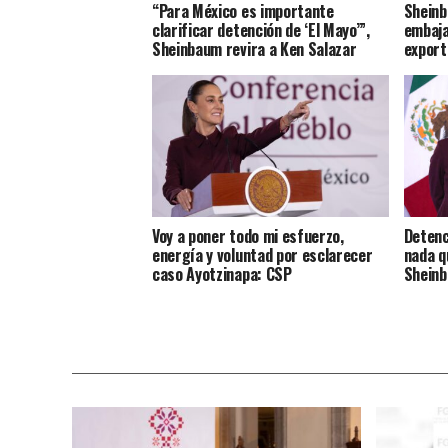
“Para México es importante
Sheinb
clarificar detención de ‘El Mayo’”,
embaja
Sheinbaum revira a Ken Salazar
export
Voy a poner todo mi esfuerzo,
Detenc
energía y voluntad por esclarecer
nada q
caso Ayotzinapa: CSP
Shein