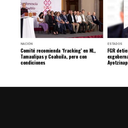
NACIÓN
ESTADOS
Comité recomienda ‘fracking’ en NL,
FGR detie
Tamaulipas y Coahuila, pero con
exgoberna
condiciones
Ayotzinap