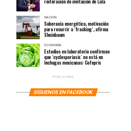
reiteración de invitación de Lula
NACIÓN
Soberanía energética, motivación
para recurrir a ´fracking´, afirma
Sheinbaum
ECONOMÍA
Estudios en laboratorio confirman
que ´cyclosporiasis´ no está en
lechugas mexicanas: Cofepris
PUBLICIDAD
SÍGUENOS EN FACEBOOK