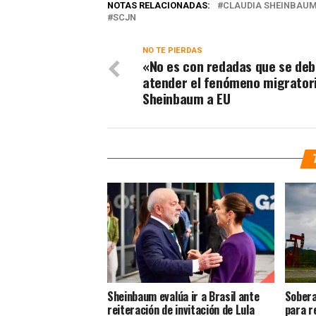
NOTAS RELACIONADAS:
CLAUDIA SHEINBAU
SCJN
NO TE PIERDAS
«No es con redadas que se de
atender el fenómeno migrator
Sheinbaum a EU
Sheinbaum evalúa ir a Brasil ante
Sobera
reiteración de invitación de Lula
para r