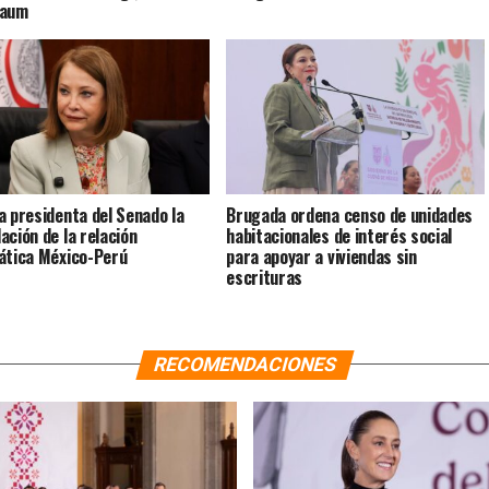
baum
a presidenta del Senado la
Brugada ordena censo de unidades
ación de la relación
habitacionales de interés social
ática México-Perú
para apoyar a viviendas sin
escrituras
RECOMENDACIONES