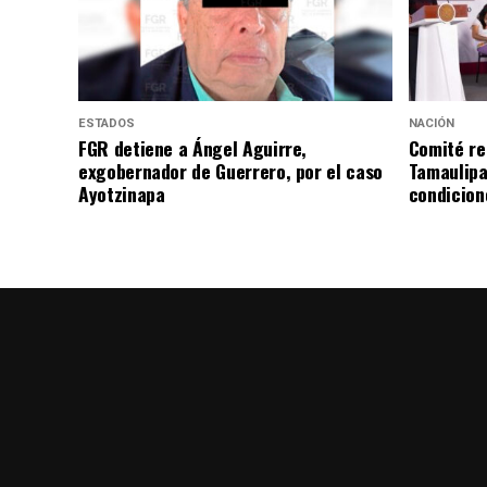
ESTADOS
NACIÓN
FGR detiene a Ángel Aguirre,
Comité re
exgobernador de Guerrero, por el caso
Tamaulipa
Ayotzinapa
condicion