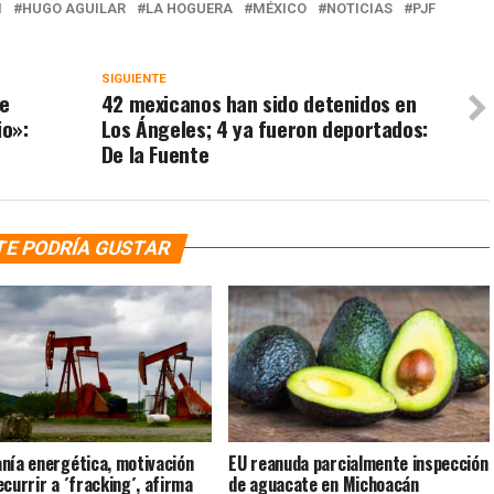
M
HUGO AGUILAR
LA HOGUERA
MÉXICO
NOTICIAS
PJF
SIGUIENTE
be
42 mexicanos han sido detenidos en
io»:
Los Ángeles; 4 ya fueron deportados:
De la Fuente
TE PODRÍA GUSTAR
nía energética, motivación
EU reanuda parcialmente inspección
ecurrir a ´fracking´, afirma
de aguacate en Michoacán