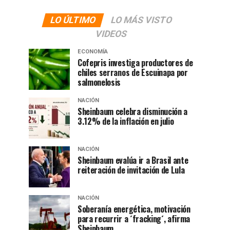
LO ÚLTIMO
LO MÁS VISTO
VIDEOS
ECONOMÍA
Cofepris investiga productores de
chiles serranos de Escuinapa por
salmonelosis
NACIÓN
Sheinbaum celebra disminución a
3.12% de la inflación en julio
NACIÓN
Sheinbaum evalúa ir a Brasil ante
reiteración de invitación de Lula
NACIÓN
Soberanía energética, motivación
para recurrir a ´fracking´, afirma
Sheinbaum