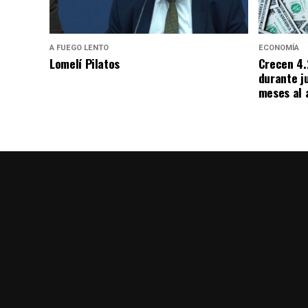
A FUEGO LENTO
ECONOMÍA
Lomelí Pilatos
Crecen 4.
durante j
meses al 