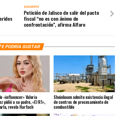
SIGUIENTE
Petición de Jalisco de salir del pacto
eridos
fiscal “no es con ánimo de
confrontación”, afirma Alfaro
TE PODRÍA GUSTAR
de «influencer» Valeria
Sheinbaum admite existencia ilegal
z pidió a su padre, «El R1»,
de centros de procesamiento de
arla, revela Harfuch
combustible