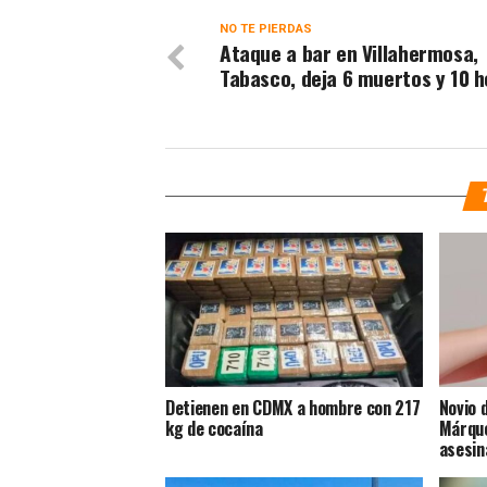
NO TE PIERDAS
Ataque a bar en Villahermosa,
Tabasco, deja 6 muertos y 10 h
Detienen en CDMX a hombre con 217
Novio 
kg de cocaína
Márque
asesin