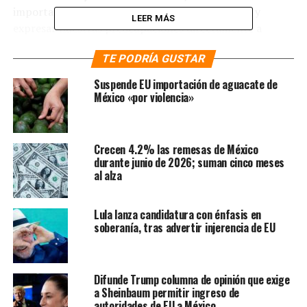
importancia de comprometernos con franqueza y
LEER MÁS
expresar nuestras preocupaciones directamente a
China», señalaron desde Hiroshima, Japón, donde
TE PODRÍA GUSTAR
celebran la cumbre del G7.
Suspende EU importación de aguacate de
Y afirmaron que sus “enfoques políticos no están
México «por violencia»
diseñados para dañar a China ni buscamos frustrar el
progreso económico y el desarrollo de China». Pese a
ello, adelantaron que buscarán disminuir su
Crecen 4.2% las remesas de México
dependencia comercial con China, la segunda economía
durante junio de 2026; suman cinco meses
más grande del mundo, solo después de Estados Unidos.
al alza
Te puede interesar
:
Blinken
Lula lanza candidatura con énfasis en
soberanía, tras advertir injerencia de EU
acusa a China de permitir envío
de fentanilo a México
Difunde Trump columna de opinión que exige
a Sheinbaum permitir ingreso de
Por otro lado, instaron a China a “presionar” a Rusia
autoridades de EU a México