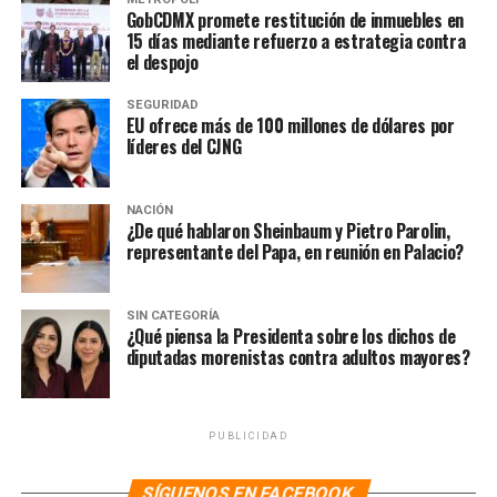
GobCDMX promete restitución de inmuebles en
«Expresamos nuestra profunda preocupación por la
15 días mediante refuerzo a estrategia contra
coacción económica, que no sólo perjudica el comercio
el despojo
internacional, sino que también socava el orden
internacional basado en el respeto de la soberanía y el
SEGURIDAD
EU ofrece más de 100 millones de dólares por
Estado de derecho, y en última instancia, pone en
líderes del CJNG
peligro la seguridad y la estabilidad mundiales»,
subrayaron.
NACIÓN
¿De qué hablaron Sheinbaum y Pietro Parolin,
NOTAS RELACIONADAS:
CHINA
ESTADOS UNIDOS
G7
representante del Papa, en reunión en Palacio?
JAPÓN
SIGUIENTE
SIN CATEGORÍA
Biden se comprometió con AMLO a invertir más en
¿Qué piensa la Presidenta sobre los dichos de
Centroamérica
diputadas morenistas contra adultos mayores?
NO TE PIERDAS
Colombia declara emergencia por violencia de género
tras repunte de feminicidios
PUBLICIDAD
SÍGUENOS EN FACEBOOK