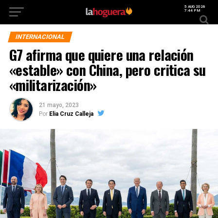
5 AUG 2026
7:44 PM
INTERNACIONAL
G7 afirma que quiere una relación
«estable» con China, pero critica su
«militarización»
21 mayo, 2023
Por
Elia Cruz Calleja