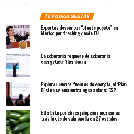
#Narcopresidente y #Narcocandidata.
TE PODRÍA GUSTAR
«Alguien publicó mi número de teléfono celular en
redes sociales. Es obvio lo que quieren hacer, de nuevo
Expertos descartan “efecto popote” en
sus ataques son tan burdos como inofensivos», redactó
México por fracking desde EU
la aspirante a suceder al presidente Andrés Manuel
López Obrador (AMLO) como titular del Poder Ejecutivo
Federal
.
La soberanía requiere de soberanía
energética: Sheinbaum
Te puede interesar
:
«Hay una
guerra sucia contra lo
Explorar nuevas fuentes de energía, el ‘Plan
B’ si no se encuentra agua salada: CSP
inevitable: la continuidad de la
transformación»: Citlalli
EU alerta por chiles jalapeños mexicanos
Hernández
tras brote de salmonella en 27 estados
Finalmente, Sheinbaum Pardo mandó un mensaje