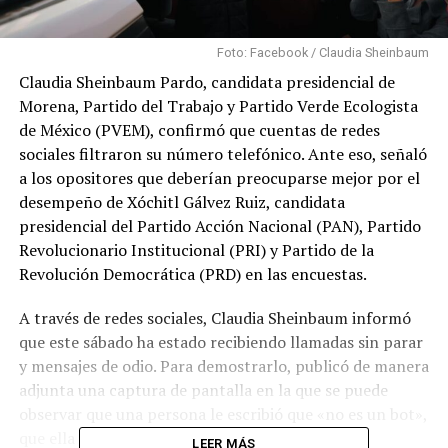
Foto: Facebook / Claudia Sheinbaum
Claudia Sheinbaum Pardo, candidata presidencial de
Morena, Partido del Trabajo y Partido Verde Ecologista
de México (PVEM), confirmó que cuentas de redes
sociales filtraron su número telefónico. Ante eso, señaló
a los opositores que deberían preocuparse mejor por el
desempeño de Xóchitl Gálvez Ruiz, candidata
presidencial del Partido Acción Nacional (PAN), Partido
Revolucionario Institucional (PRI) y Partido de la
Revolución Democrática (PRD) en las encuestas.
A través de redes sociales, Claudia Sheinbaum informó
que este sábado ha estado recibiendo llamadas sin parar
y mensajes de odio. Para demostrarlo, publicó de manera
adjunta una captura de pantalla en la que se puede
observar que una persona le escribió que «no es un bot»,
que ella no lo representa y le agrega los hashtag
LEER MÁS