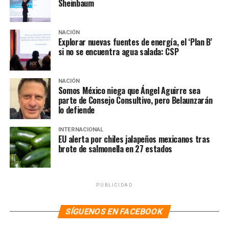
Sheinbaum
escritor Fabrizio Mejía.
NOTAS RELACIONADAS:
CLAUDIA SHEINBAUM
MÉXICO
NACIÓN
MORENA
PT
Explorar nuevas fuentes de energía, el ‘Plan B’
PVEM
si no se encuentra agua salada: CSP
SIGUIENTE
Mexicanos en EU se manifiestan afuera del NYT para
exigir respeto y mostrar respaldo a AMLO
NACIÓN
Somos México niega que Ángel Aguirre sea
NO TE PIERDAS
parte de Consejo Consultivo, pero Belaunzarán
“Farsantes periodistas norteamericanos quisieron
lo defiende
denostar a AMLO y encontraron una derrota clara”:
Rocha Moya
INTERNACIONAL
EU alerta por chiles jalapeños mexicanos tras
brote de salmonella en 27 estados
PUBLICIDAD
SÍGUENOS EN FACEBOOK