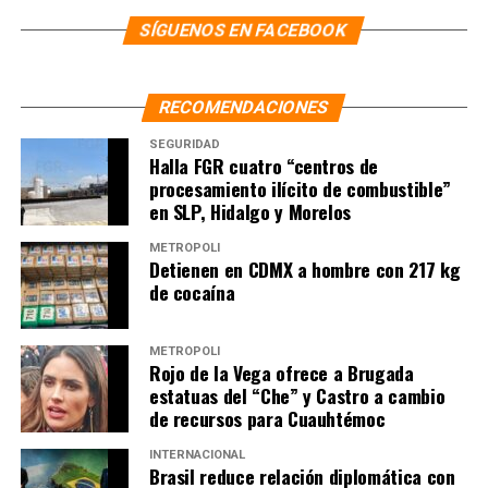
delito que se le imputa. De acuerdo con la FGE Puebla, el
SÍGUENOS EN FACEBOOK
también ex secretario de Gobernación de Mario Marín
Torres habría pedido a su sobrino Jair “N” y Silvestre “N”
que asesinaran a Cecilia Monzón desde abril y les habría
RECOMENDACIONES
proporcionado un arma y una motocicleta con los que
cometieron el crimen el pasado 21 de mayo.
SEGURIDAD
Halla FGR cuatro “centros de
procesamiento ilícito de combustible”
NOTAS RELACIONADAS:
CECILIA MONZÓN
FEMINICIDIO
en SLP, Hidalgo y Morelos
LA HOGUERA
MÉXICO
NOTICIAS
PUEBLA
METRÓPOLI
SIGUIENTE
Detienen en CDMX a hombre con 217 kg
Alcalde de Cuernavaca atribuye colapso de puente a
de cocaína
persona que brincó cuando pasaban
NO TE PIERDAS
METRÓPOLI
Excandidato del PRI a la gubernatura de Puebla es
Rojo de la Vega ofrece a Brugada
detenido y vinculado al asesinato de Cecilia Monzón
estatuas del “Che” y Castro a cambio
de recursos para Cuauhtémoc
INTERNACIONAL
Brasil reduce relación diplomática con