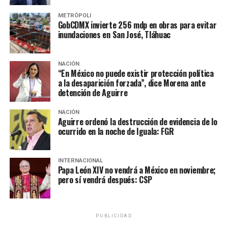
embargo, recordó que los acusados tienen derecho a la
defensa, aunque será ya la autoridad judicial la que
METRÓPOLI
GobCDMX invierte 256 mdp en obras para evitar
regule este proceso legal y posteriormente dicte
inundaciones en San José, Tláhuac
sentencia en caso de encontrarles responsables del
feminicidio.
NACIÓN
“En México no puede existir protección política
Finalmente, el gobernador cuestionó que algunos
a la desaparición forzada”, dice Morena ante
salieran a criticar las indagatorias de la fiscalía poblana
detención de Aguirre
señalando que había algunos vacíos, ante lo que
contestó que las carpetas se desahogan con secrecía,
NACIÓN
Aguirre ordenó la destrucción de evidencia de lo
pero que no había motivo alguno para demeritar la
ocurrido en la noche de Iguala: FGR
labor de las autoridades porque actuaron bajo criterios
científicos.
INTERNACIONAL
Papa León XIV no vendrá a México en noviembre;
Cabe destacar que el Comité Directivo Estatal del PRI en
pero sí vendrá después: CSP
Puebla se pronunció ayer por la tarde tras confirmarse
la detención de Javier López Zavala. Al respecto,
mencionó que si bien fue su militante exigirán que se
PUBLICIDAD
aplique todo el peso de la ley si resulta culpable del