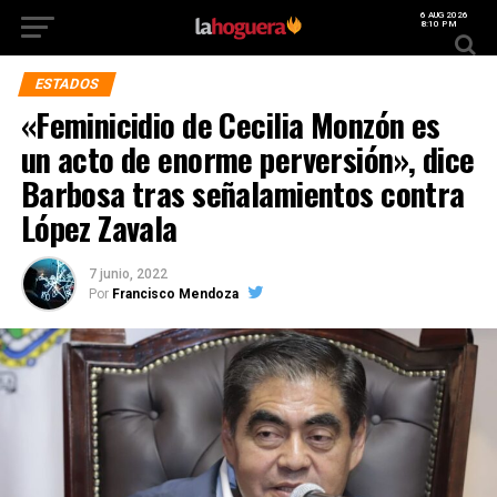
6 AUG 2026
8:10 PM
ESTADOS
«Feminicidio de Cecilia Monzón es
un acto de enorme perversión», dice
Barbosa tras señalamientos contra
López Zavala
7 junio, 2022
Por
Francisco Mendoza