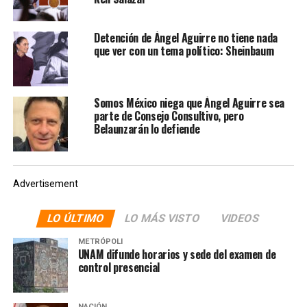
que esta logró ganar su cargo con más de 36 millones de
votos. Afirmó que su gobierno representa la continuidad
Detención de Ángel Aguirre no tiene nada
de un proyecto de nación que lucha por el bienestar del
que ver con un tema político: Sheinbaum
pueblo, profundiza la Transformación donde más se
necesita, se levanta ante el mundo en defensa de la
soberanía mexicana y no se doblega ante los poderes
Somos México niega que Ángel Aguirre sea
fácticos.
parte de Consejo Consultivo, pero
Belaunzarán lo defiende
NOTAS RELACIONADAS:
ARIADNA MONTIEL
MORENA
NOTICIAS
Advertisement
SIGUIENTE
SCJN elimina requisito para acceder a pensión por
viudez en concubinato
LO ÚLTIMO
LO MÁS VISTO
VIDEOS
NO TE PIERDAS
METRÓPOLI
“No tenemos las respuestas que quisiéramos”, dice
UNAM difunde horarios y sede del examen de
CNTE ante propuesta del gobierno
control presencial
NACIÓN