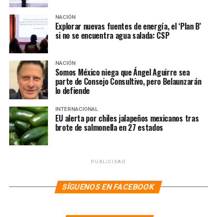
NACIÓN
Explorar nuevas fuentes de energía, el ‘Plan B’
si no se encuentra agua salada: CSP
En ese sentido, dijo que el Aeropuerto construido por el
NACIÓN
expresidente Andrés Manuel López Obrador “va muy
Somos México niega que Ángel Aguirre sea
bien”, además de que también va bien la aerolínea del
parte de Consejo Consultivo, pero Belaunzarán
Estado Mexicano, Mexicana de Aviación”.
lo defiende
Recordemos qu e Estados Unidos revocó 13 rutas por
INTERNACIONAL
EU alerta por chiles jalapeños mexicanos tras
presunto incumplimiento. Entonces, el secretario de
brote de salmonella en 27 estados
Transporte estadounidense, Sean Duffy, argumentó un
supuesto incumplimiento del acuerdo bilateral de
transporte aéreo de 2015. La orden incluyó la
PUBLICIDAD
suspensión de servicios combinados entre Estados
Unidos y el AIFA, así como la congelación de nuevas
SÍGUENOS EN FACEBOOK
rutas o ampliaciones desde el AICM.
Entre los vuelos afectados se encuentran: Los de