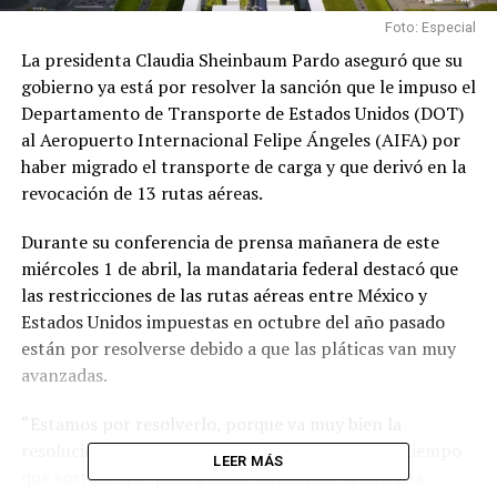
Foto: Especial
La presidenta Claudia Sheinbaum Pardo aseguró que su
gobierno ya está por resolver la sanción que le impuso el
Departamento de Transporte de Estados Unidos (DOT)
al Aeropuerto Internacional Felipe Ángeles (AIFA) por
haber migrado el transporte de carga y que derivó en la
revocación de 13 rutas aéreas.
Durante su conferencia de prensa mañanera de este
miércoles 1 de abril, la mandataria federal destacó que
las restricciones de las rutas aéreas entre México y
Estados Unidos impuestas en octubre del año pasado
están por resolverse debido a que las pláticas van muy
avanzadas.
“Estamos por resolverlo, porque va muy bien la
resolución de ese tema”, expresó Sheinbaum, al tiempo
LEER MÁS
que sostuvo que pese a estas sanciones, el AIFA ha