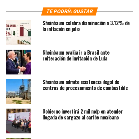
trasladar el combustible.
TE PODRÍA GUSTAR
4.- A pesar de que el gobierno da mensajes positivos,
Sheinbaum celebra disminución a 3.12% de
gran parte del mercado de las gasolinas sigue siendo
la inflación en julio
monopolizado por Pemex, lo que llevará a que el cambio
no sea inmediato o que incluso se den diferencias en el l
costo entre algunos estados o poblaciones.
Sheinbaum evalúa ir a Brasil ante
reiteración de invitación de Lula
NOTAS RELACIONADAS:
GASOLINA
LIBERALIZACIÓN
PEMEX
PETRÓLEO
QUINTANA ROO
YUCATÁN
SIGUIENTE
Sheinbaum admite existencia ilegal de
A un año de irse , Peña pide “apretar el paso”
centros de procesamiento de combustible
NO TE PIERDAS
Encuesta en redes pone a Mancera al frente del Frente
Gobierno invertirá 2 mil mdp en atender
llegada de sargazo al caribe mexicano