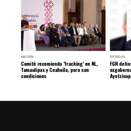
NACIÓN
ESTADOS
Comité recomienda ‘fracking’ en NL,
FGR detie
Tamaulipas y Coahuila, pero con
exgoberna
condiciones
Ayotzinap