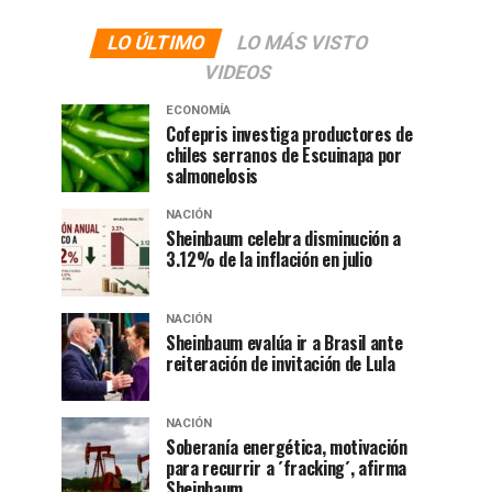
LO ÚLTIMO
LO MÁS VISTO
VIDEOS
ECONOMÍA
Cofepris investiga productores de
chiles serranos de Escuinapa por
salmonelosis
NACIÓN
Sheinbaum celebra disminución a
3.12% de la inflación en julio
NACIÓN
Sheinbaum evalúa ir a Brasil ante
reiteración de invitación de Lula
NACIÓN
Soberanía energética, motivación
para recurrir a ´fracking´, afirma
Sheinbaum