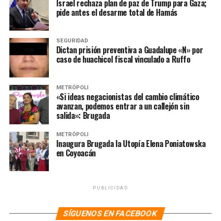
Israel rechaza plan de paz de Trump para Gaza;
regresan en obras de infraestructura cono beneficio
pide antes el desarme total de Hamás
social, programas de Bienestar, educación, salud y
vivienda. Por eso mismo, sostuvo que la corrupción se
SEGURIDAD
quedó en el pasado y hoy en el gobierno están personas
Dictan prisión preventiva a Guadalupe «N» por
que buscan erradicar cualquier forma de este flagelo.
caso de huachicol fiscal vinculado a Ruffo
NOTAS RELACIONADAS:
2025
CLAUDIA SHEINBAUM
METRÓPOLI
LA HOGUERA
MÉXICO
PRINCIPAL
«Si ideas negacionistas del cambio climático
avanzan, podemos entrar a un callejón sin
SIGUIENTE
salida»: Brugada
“Con la elección de jueces y ministros, México será
quizá el país más democrático del mundo”: Sheinbaum
METRÓPOLI
Inaugura Brugada la Utopía Elena Poniatowska
NO TE PIERDAS
en Coyoacán
FCN inicia consulta del nombre para eventual partido
político nacional
PUBLICIDAD
SÍGUENOS EN FACEBOOK