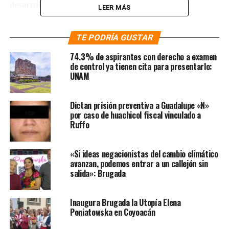
desarrollo.
LEER MÁS
«Estamos por cerrar el año 2024. Cuando hay momentos
TE PODRÍA GUSTAR
en donde finaliza un año o finaliza un periodo, son
momentos de reflexión, personal, familiar, y también
74.3% de aspirantes con derecho a examen
son momentos de reflexión para el país completo, y
de control ya tienen cita para presentarlo:
UNAM
también son momentos para añorar, para soñar, para
generar esperanza en el próximo año 2025», pronunció
.
Dictan prisión preventiva a Guadalupe «N»
Te puede interesar
:
Mexicanos
por caso de huachicol fiscal vinculado a
Ruffo
aportan 8% del PIB de EU, revela
gobierno de México
«Si ideas negacionistas del cambio climático
avanzan, podemos entrar a un callejón sin
salida»: Brugada
La mandataria comentó que en apenas tres meses se
aprobaron más de 16 reformas constitucionales para
regresarle el sentido social a la Constitución Política de
Inaugura Brugada la Utopía Elena
Poniatowska en Coyoacán
los Estados Unidos Mexicanos. Entre estas destacó la
reforma al Poder Judicial de la Federación, misma que