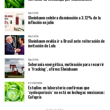
condiciones” para ello porque todavía tendría que ganar
la encuesta que realiza su partido que son parte de las
reglas que pone Morena para competir.
NACIÓN
Sheinbaum celebra disminución a 3.12% de la
inflación en julio
Sin embargo, dijo que su postulación también
dependería de si le dan “permiso”, aunque señaló que no
ha hablado el tema con la presidenta, porque ahora
NACIÓN
Sheinbaum evalúa ir a Brasil ante reiteración de
tiene la responsabilidad de encabezar la Agencia de
invitación de Lula
Aduanas.
NOTAS RELACIONADAS:
ADYANAS
ANAM
ASPIRANTE
NACIÓN
Soberanía energética, motivación para recurrir
ELECCIONES
PRINCIPAL
QROO
QUINTA ROO
a ´fracking´, afirma Sheinbaum
RAFAEL MARÍN MOLLINEDO
SUSPIRANTES2027
SIGUIENTE
Van 47 detenidos por caso Teuchitlán, pero aún faltan
ECONOMÍA
detenciones: Harfuch
Estudios en laboratorio confirman que
´cyclosporiasis´ no está en lechugas mexicanas:
NO TE PIERDAS
Cofepris
Mañanera del viernes será en Jalisco, anuncia
Sheinbaum
PUBLICIDAD