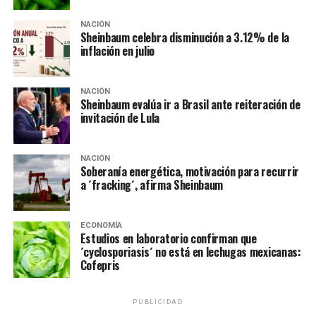
Exige México a Israel respeto a mexicanas detenidas
tras la intercepción de la Flotilla Global Sumud
NACIÓN
Sheinbaum celebra disminución a 3.12% de la
NO TE PIERDAS
inflación en julio
Ayuso polemiza y acusa ocultamiento del Huei
Tzompantli en CDMX; le aclaran que es de conocimiento
público
NACIÓN
Sheinbaum evalúa ir a Brasil ante reiteración de
invitación de Lula
NACIÓN
Soberanía energética, motivación para recurrir
a ´fracking´, afirma Sheinbaum
ECONOMÍA
Estudios en laboratorio confirman que
´cyclosporiasis´ no está en lechugas mexicanas:
Cofepris
PUBLICIDAD