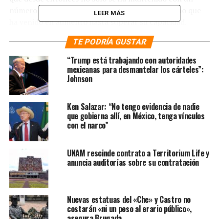
número alto de operaciones y un alto tráfico, sino que
LEER MÁS
ha venido en aumento hasta superar su capacidad.
TE PODRÍA GUSTAR
“Tiene una sobresaturación todavía del 50 por ciento. Y
ya hay problemas de tráfico y queremos actuar con
“Trump está trabajando con autoridades
responsabilidad. Hay una recomendación de Protección
mexicanas para desmantelar los cárteles”:
Johnson
Civil; entonces, tuvimos que tomar esa decisión de
reducir el número de operaciones para evitar un
problema mayor. [Pasará de] 52 a 43 [vuelos] por hora”,
Ken Salazar: “No tengo evidencia de nadie
pronunció el mandatario nacional
.
que gobierna allí, en México, tenga vínculos
con el narco”
Te puede interesar
:
Defiende
UNAM rescinde contrato a Territorium Life y
AMLO uso del arrendamiento
anuncia auditorías sobre su contratación
financiero para adquirir aviones
de ‘Mexicana de Aviación’
Nuevas estatuas del «Che» y Castro no
costarán «ni un peso al erario público»,
asegura Brugada
López Obrador consideró que esto no afectará nada en