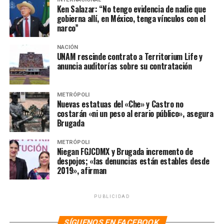
Ken Salazar: “No tengo evidencia de nadie que
cuidaran a los pasajeros y las empresas hicieran lo que
gobierna allí, en México, tenga vínculos con el
querían porque gozaban de influencia.
narco”
NACIÓN
NOTAS RELACIONADAS:
AICM
AMLO
MÉXICO
NOTICIAS
UNAM rescinde contrato a Territorium Life y
anuncia auditorías sobre su contratación
SIGUIENTE
Comité del FAM suspende votación del domingo y
confirma a Xóchitl Gálvez como candidata
METRÓPOLI
Nuevas estatuas del «Che» y Castro no
NO TE PIERDAS
costarán «ni un peso al erario público», asegura
“EU no ha devuelto 246 mdd incautados a exfuncionario
Brugada
de Coahuila”: AMLO
METRÓPOLI
Niegan FGJCDMX y Brugada incremento de
despojos; «las denuncias están estables desde
2019», afirman
PUBLICIDAD
SÍGUENOS EN FACEBOOK