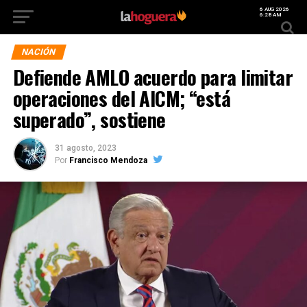
6 AUG 2026
6:28 AM
NACIÓN
Defiende AMLO acuerdo para limitar
operaciones del AICM; “está
superado”, sostiene
31 agosto, 2023
Por
Francisco Mendoza