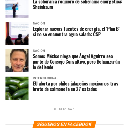
La soberanía requiere de soberanía energética:
Sheinbaum
actuar en ese caso responsablemente y también con
cero impunidad”, indicó.
NACIÓN
Explorar nuevas fuentes de energía, el ‘Plan B’
NOTAS RELACIONADAS:
ARIADNA MONTIEL
si no se encuentra agua salada: CSP
CASO AGENTES DE LA CIA
CHIHUAHUA
CONVOCATORIA
JUICIO POLÍTICO
MARU CAMPOS
MORENA
MOVILIZACIÓN
PANISTA
PRINCIPAL
NACIÓN
SIGUIENTE
Somos México niega que Ángel Aguirre sea
Sheinbaum afirma no tener información de presunto
parte de Consejo Consultivo, pero Belaunzarán
acuerdo de «Los Chapitos» con EU
lo defiende
NO TE PIERDAS
INTERNACIONAL
Sheinbaum reclama a EU que no haya extraditado a
EU alerta por chiles jalapeños mexicanos tras
vinculados en caso Ayotzinapa y huachicol fiscal
brote de salmonella en 27 estados
PUBLICIDAD
SÍGUENOS EN FACEBOOK