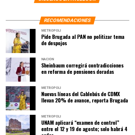
(CADERR), Sheinbaum Pardo propuso a los empresarios
neoleoneses trabajar para hacer un nuevo plan para
devolver al estado una parte de los recursos que se
RECOMENDACIONES
generan en Nuevo León, como por ejemplo, los
METRÓPOLI
impuestos por la venta de las empresas, para que estos
Pide Brugada al PAN no politizar tema
de despojos
recursos sean usados en obras específicas.
NACIÓN
Sheinbaum corregirá contradicciones
en reforma de pensiones doradas
METRÓPOLI
Nuevas líneas del Cablebús de CDMX
llevan 20% de avance, reporta Brugada
METRÓPOLI
UNAM aplicará “examen de control”
entre el 12 y 19 de agosto; solo habrá 4
sedes