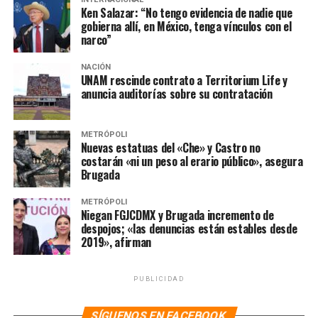
NOTAS RELACIONADAS:
CLAUDIA SHEINBAUM
MORENA
Ken Salazar: “No tengo evidencia de nadie que
NOTICIAS
PAN
PRI
gobierna allí, en México, tenga vínculos con el
narco”
SIGUIENTE
AMLO da Grito de Independencia 2023
NACIÓN
UNAM rescinde contrato a Territorium Life y
NO TE PIERDAS
Sheinbaum iniciará gira nacional para tomar protesta a
anuncia auditorías sobre su contratación
comités de defensa y promoción de la 4T
METRÓPOLI
Nuevas estatuas del «Che» y Castro no
costarán «ni un peso al erario público», asegura
Brugada
METRÓPOLI
Niegan FGJCDMX y Brugada incremento de
despojos; «las denuncias están estables desde
2019», afirman
PUBLICIDAD
SÍGUENOS EN FACEBOOK