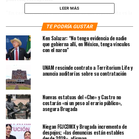
LEER MÁS
“En cambio, nuestro movimiento lo que representa es la
esperanza y por eso nos une la esperanza. Pero no sólo a
TE PODRÍA GUSTAR
nosotros, al pueblo de México. Y el pueblo de México en
su gran mayoría está con el movimiento de
Ken Salazar: “No tengo evidencia de nadie
transformación”, agregó la exmandataria capitalina
.
que gobierna allí, en México, tenga vínculos
con el narco”
Te puede interesar:
Sheinbaum
UNAM rescinde contrato a Territorium Life y
iniciará gira nacional para tomar
anuncia auditorías sobre su contratación
protesta a comités de defensa y
promoción de la 4T
Nuevas estatuas del «Che» y Castro no
costarán «ni un peso al erario público»,
asegura Brugada
Por su parte, Mario Delgado Carrillo, presidente
nacional de Morena, sostuvo que la esperanza no es una
máscara que se pueda poner cualquiera. Al respecto,
Niegan FGJCDMX y Brugada incremento de
argumentó que ese sentimiento es precisamente el que
despojos; «las denuncias están estables
desde 2019», afirman
está moviendo al partido a lograr continuar con el